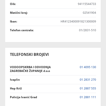
Oib:
94115544733
Matični broj:
02541904
Iban:
HR4123400091821300009
Telefon centrala:
01/2831-510
TELEFONSKI BROJEVI
VODOOPSKRBA I ODVODNJA
01 4095 130
ZAGREBAČKE ŽUPANIJE d.o.o
Ivaplin
01 2831 270
Hep Križ
01 2887 555
Policija Ivanić Grad
01 2881 111