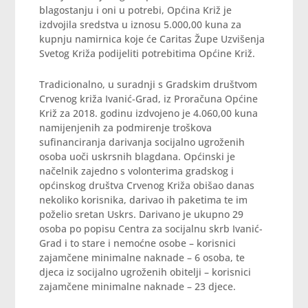
blagostanju i oni u potrebi, Općina Križ je
izdvojila sredstva u iznosu 5.000,00 kuna za
kupnju namirnica koje će Caritas Župe Uzvišenja
Svetog Križa podijeliti potrebitima Općine Križ.
Tradicionalno, u suradnji s Gradskim društvom
Crvenog križa Ivanić-Grad, iz Proračuna Općine
Križ za 2018. godinu izdvojeno je 4.060,00 kuna
namijenjenih za podmirenje troškova
sufinanciranja darivanja socijalno ugroženih
osoba uoči uskrsnih blagdana. Općinski je
načelnik zajedno s volonterima gradskog i
općinskog društva Crvenog Križa obišao danas
nekoliko korisnika, darivao ih paketima te im
poželio sretan Uskrs. Darivano je ukupno 29
osoba po popisu Centra za socijalnu skrb Ivanić-
Grad i to stare i nemoćne osobe – korisnici
zajamčene minimalne naknade – 6 osoba, te
djeca iz socijalno ugroženih obitelji – korisnici
zajamčene minimalne naknade – 23 djece.