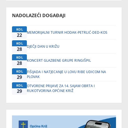
NADOLAZEĆI DOGAĐAJI
KOL
MEMORIJALNI TURNIR HODAK-PETRLIĆ-DED-KOS
22
KOL
DJEČJI DAN U KRIŽU
28
KOL
KONCERT GLAZBENE GRUPE RINGIŠPIL
28
KOL
FIŠIJADA I NATJECANJE U LOVU RIBE UDICOM NA
29
PLOVAK
KOL
OTVORENE PRIJAVE ZA 14. SAJAM OBRTA I
29
RUKOTVORINA OPĆINE KRIŽ