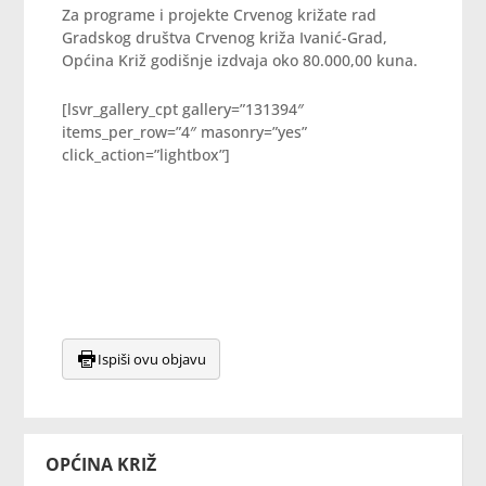
Za programe i projekte Crvenog križate rad
Gradskog društva Crvenog križa Ivanić-Grad,
Općina Križ godišnje izdvaja oko 80.000,00 kuna.
[lsvr_gallery_cpt gallery=”131394″
items_per_row=”4″ masonry=”yes”
click_action=”lightbox”]
Ispiši ovu objavu
OPĆINA KRIŽ