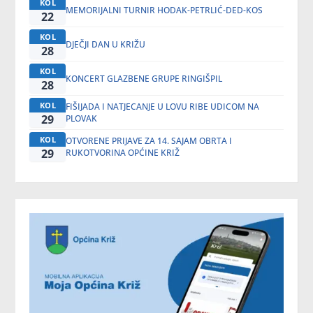
KOL
MEMORIJALNI TURNIR HODAK-PETRLIĆ-DED-KOS
22
KOL
DJEČJI DAN U KRIŽU
28
KOL
KONCERT GLAZBENE GRUPE RINGIŠPIL
28
KOL
FIŠIJADA I NATJECANJE U LOVU RIBE UDICOM NA
29
PLOVAK
KOL
OTVORENE PRIJAVE ZA 14. SAJAM OBRTA I
29
RUKOTVORINA OPĆINE KRIŽ