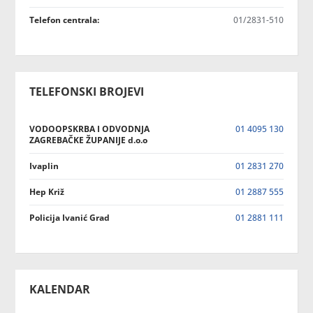
Telefon centrala:
01/2831-510
TELEFONSKI BROJEVI
VODOOPSKRBA I ODVODNJA
01 4095 130
ZAGREBAČKE ŽUPANIJE d.o.o
Ivaplin
01 2831 270
Hep Križ
01 2887 555
Policija Ivanić Grad
01 2881 111
KALENDAR