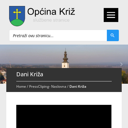
Pretraži
Dani Križa
Home
/
PressCliping- Naslovna
/
Dani Križa