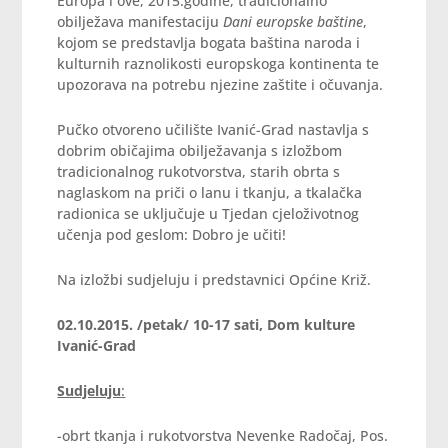
Europa i ove, 2015.godine, tradicionalno
obilježava manifestaciju
Dani europske baštine
,
kojom se predstavlja bogata baština naroda i
kulturnih raznolikosti europskoga kontinenta te
upozorava na potrebu njezine zaštite i očuvanja.
Pučko otvoreno učilište Ivanić-Grad nastavlja s
dobrim običajima obilježavanja s izložbom
tradicionalnog rukotvorstva, starih obrta s
naglaskom na priči o lanu i tkanju, a tkalačka
radionica se uključuje u Tjedan cjeloživotnog
učenja pod geslom: Dobro je učiti!
Na izložbi sudjeluju i predstavnici Općine Križ.
02.10.2015. /petak/ 10-17 sati, Dom kulture
Ivanić-Grad
Sudjeluju
:
-obrt tkanja i rukotvorstva Nevenke Radočaj, Pos.