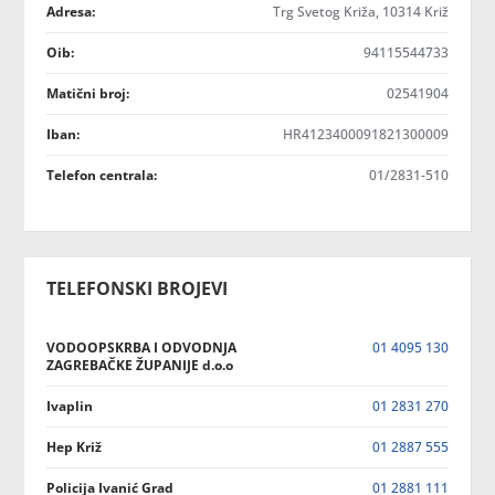
Adresa:
Trg Svetog Križa, 10314 Križ
Oib:
94115544733
Matični broj:
02541904
Iban:
HR4123400091821300009
Telefon centrala:
01/2831-510
TELEFONSKI BROJEVI
VODOOPSKRBA I ODVODNJA
01 4095 130
ZAGREBAČKE ŽUPANIJE d.o.o
Ivaplin
01 2831 270
Hep Križ
01 2887 555
Policija Ivanić Grad
01 2881 111