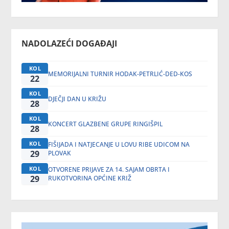
NADOLAZEĆI DOGAĐAJI
KOL
MEMORIJALNI TURNIR HODAK-PETRLIĆ-DED-KOS
22
KOL
DJEČJI DAN U KRIŽU
28
KOL
KONCERT GLAZBENE GRUPE RINGIŠPIL
28
KOL
FIŠIJADA I NATJECANJE U LOVU RIBE UDICOM NA
29
PLOVAK
KOL
OTVORENE PRIJAVE ZA 14. SAJAM OBRTA I
29
RUKOTVORINA OPĆINE KRIŽ