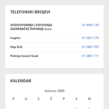
TELEFONSKI BROJEVI
VODOOPSKRBA I ODVODNJA
01 4095 130
ZAGREBAČKE ŽUPANIJE d.o.o
Ivaplin
01 2831 270
Hep Križ
01 2887 555
Policija Ivanić Grad
01 2881 111
KALENDAR
kolovoz 2026
P
U
S
Č
P
S
N
1
2