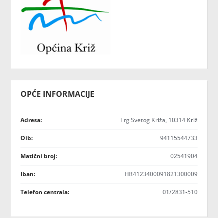
OPĆE INFORMACIJE
Adresa:
Trg Svetog Križa, 10314 Križ
Oib:
94115544733
Matični broj:
02541904
Iban:
HR4123400091821300009
Telefon centrala:
01/2831-510