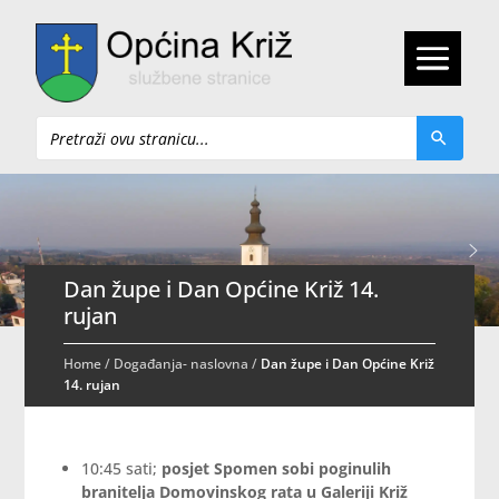
Pretraži
Dan župe i Dan Općine Križ 14.
rujan
Home
/
Događanja- naslovna
/
Dan župe i Dan Općine Križ
14. rujan
10:45 sati;
posjet Spomen sobi
poginulih
branitelja Domovinskog rata u Galeriji Križ