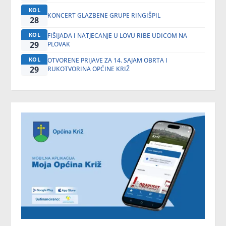
KOL
KONCERT GLAZBENE GRUPE RINGIŠPIL
28
KOL
FIŠIJADA I NATJECANJE U LOVU RIBE UDICOM NA
29
PLOVAK
KOL
OTVORENE PRIJAVE ZA 14. SAJAM OBRTA I
29
RUKOTVORINA OPĆINE KRIŽ