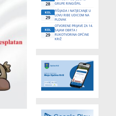
28
GRUPE RINGIŠPIL
FIŠIJADA I NATJECANJE U
KOL
LOVU RIBE UDICOM NA
29
PLOVAK
OTVORENE PRIJAVE ZA 14.
KOL
SAJAM OBRTA I
29
RUKOTVORINA OPĆINE
KRIŽ