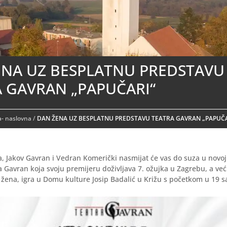
ENA UZ BESPLATNU PREDSTAVU
 GAVRAN „PAPUČARI“
- naslovna
/
DAN ŽENA UZ BESPLATNU PREDSTAVU TEATRA GAVRAN „PAPUČA
a, Jakov Gavran i Vedran Komerički nasmijat će vas do suza u novoj
a Gavran koja svoju premijeru doživljava 7. ožujka u Zagrebu, a već
žena, igra u Domu kulture Josip Badalić u Križu s početkom u 19 sa