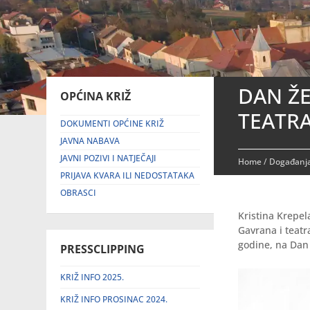
DAN Ž
OPĆINA KRIŽ
TEATRA
DOKUMENTI OPĆINE KRIŽ
JAVNA NABAVA
JAVNI POZIVI I NATJEČAJI
Home
/
Događanja
PRIJAVA KVARA ILI NEDOSTATAKA
OBRASCI
Kristina Krepel
Gavrana i teatr
godine, na Dan 
PRESSCLIPPING
KRIŽ INFO 2025.
KRIŽ INFO PROSINAC 2024.