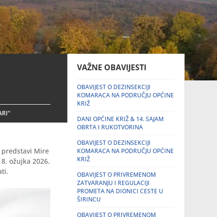
VAŽNE OBAVIJESTI
OBAVIJEST O DEZINSEKCIJI
KOMARACA NA PODRUČJU OPĆINE
KRIŽ
RI“
DANI OPĆINE KRIŽ & 14. SAJAM
OBRTA I RUKOTVORINA
OBAVIJEST O DEZINSEKCIJI
 predstavi Mire
KOMARACA NA PODRUČJU OPĆINE
KRIŽ
 8. ožujka 2026.
ti.
OBAVIJEST O PRIVREMENOM
ZATVARANJU I REGULACIJI
PROMETA NA DIONICI CESTE U
ŠIRINCU
OBAVIJEST O PRIVREMENOM