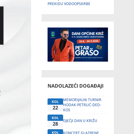
PREKIDU VODOOPSKRBE
NADOLAZEĆI DOGAĐAJI
MEMORIJALNI TURNIR
KOL
HODAK-PETRLIĆ-DED-
22
KOS
KOL
DJEČJI DAN U KRIŽU
28
KOL
KONCERT GLAZBENE