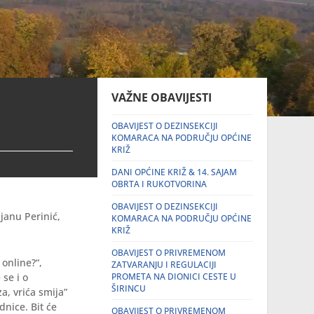
VAŽNE OBAVIJESTI
OBAVIJEST O DEZINSEKCIJI
KOMARACA NA PODRUČJU OPĆINE
KRIŽ
DANI OPĆINE KRIŽ & 14. SAJAM
OBRTA I RUKOTVORINA
OBAVIJEST O DEZINSEKCIJI
janu Perinić,
KOMARACA NA PODRUČJU OPĆINE
KRIŽ
OBAVIJEST O PRIVREMENOM
 online?“,
ZATVARANJU I REGULACIJI
 se i o
PROMETA NA DIONICI CESTE U
ŠIRINCU
a, vrića smija”
dnice. Bit će
OBAVIJEST O PRIVREMENOM