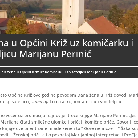
a u Općini Križ uz komičarku i
ljicu Marijanu Perinić
Dan žena u Općini Križ uz komičarku i spisateljicu Marijanu Perinić
 zato Općina Križ ove godine povodom Dana žena u Križ dovodi Mari
u spisateljicu,
stand up
komičarku, imitatoricu i voditeljicu
o večer uz promociju najnovije, treće knjige Marijane Perinić „Jesi
 Marijana čitati smiješne ulomke i pričati komične priče. Govoriti će
 knjige ove talentirane mlade žene i to ” Gore ne može” i ” Šaka suz
diji, Ženskoj priči, a i o poznatoj Marijaninoj interpretaciji PreCje