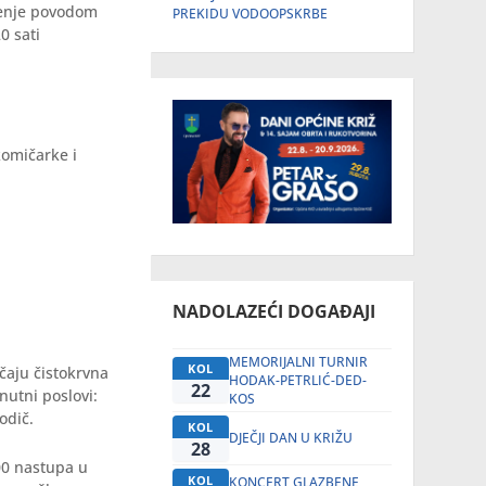
uženje povodom
PREKIDU VODOOPSKRBE
0 sati
komičarke i
NADOLAZEĆI DOGAĐAJI
MEMORIJALNI TURNIR
KOL
čaju čistokrvna
HODAK-PETRLIĆ-DED-
22
nutni poslovi:
KOS
odič.
KOL
DJEČJI DAN U KRIŽU
28
700 nastupa u
KOL
KONCERT GLAZBENE