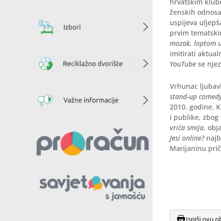
hrvatskim klubo
ženskih odnosa
uspijeva uljepš
prvim tematsk
mozak, loptom 
imitirati aktua
YouTube
se njez
Vrhunac ljubavi
stand-up comed
2010. godine. K
i publike, zbog
vrića smija
, obj
Jesi online?
najbo
Marijaninu prič
Ispiši ovu o