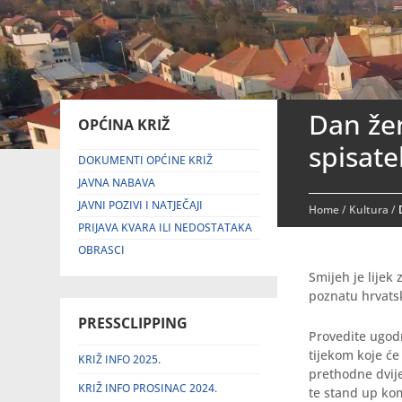
Dan žen
OPĆINA KRIŽ
spisate
DOKUMENTI OPĆINE KRIŽ
JAVNA NABAVA
JAVNI POZIVI I NATJEČAJI
Home
/
Kultura
/
PRIJAVA KVARA ILI NEDOSTATAKA
OBRASCI
Smijeh je lijek
poznatu hrvatsk
PRESSCLIPPING
Provedite ugodn
tijekom koje će
KRIŽ INFO 2025.
prethodne dvije
KRIŽ INFO PROSINAC 2024.
te stand up kome