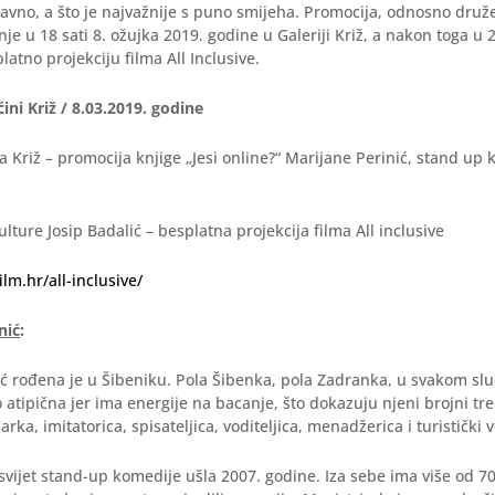
bavno, a što je najvažnije s puno smijeha. Promocija, odnosno dr
je u 18 sati 8. ožujka 2019. godine u Galeriji Križ, a nakon toga u 2
latno projekciju filma All Inclusive.
ni Križ / 8.03.2019. godine
ja Križ – promocija knjige „Jesi online?“ Marijane Perinić, stand up 
lture Josip Badalić – besplatna projekcija filma All inclusive
lm.hr/all-inclusive/
nić
:
ć rođena je u Šibeniku. Pola Šibenka, pola Zadranka, u svakom slu
o atipična jer ima energije na bacanje, što dokazuju njeni brojni tre
ka, imitatorica, spisateljica, voditeljica, menadžerica i turistički v
u svijet stand-up komedije ušla 2007. godine. Iza sebe ima više od 