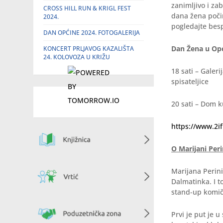
zanimljivo i za
CROSS HILL RUN & KRIGL FEST
dana žena počin
2024.
pogledajte besp
DAN OPĆINE 2024. FOTOGALERIJA
Dan Žena u Opći
KONCERT PRLJAVOG KAZALIŠTA
24. KOLOVOZA U KRIŽU
18 sati – Galeri
spisateljice
20 sati – Dom ku
https://www.2ifi
O Marijani Peri
Marijana Perini
Dalmatinka. I t
stand-up komičar
Prvi je put je 