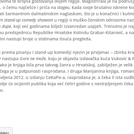
vima te brojna gostovanja diljem regije. Magistrirala je na podru
, o čemu najčešće i priča na
stageu
, kada svoje brutalno iskrene 
ati šarmantnim dalmatinskim naglaskom, što je u konačnici i kulm
im
stand-up comedy showom
u regiji o muško-ženskim odnosima na
u dupe
, koji već godinama bilježi izvanredan uspjeh. Trenutno je naj
lnu predsjednicu Republike Hrvatske Kolindu Grabar-Kitarović, a n
ini nastupi broje u stotinama tisuća pregleda.
 prema pisanju i stand-up komediji njezin je prvijenac – zbirka kra
y
nastupa
Gore ne može,
koju je objavila izdavačka kuća Vuković & R
ako je knjiga bila prva takvog žanra u Hrvatskoj, zabilježen je velik
 čega je u potpunosti rasprodana. I druga Marijanina knjiga, roma
avljena 2012. u izdanju CeKaPe-a, rasprodana je, a čeka li ista su
lje će ocijeniti publika koja već četiri godine s nestrpljenjem ček
u.
bjavu