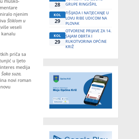
čju muško-
28
GRUPE RINGIŠPIL
komentare
FIŠIJADA I NATJECANJE U
iniralo njenim
KOL
LOVU RIBE UDICOM NA
ziva
Štiklom u
29
PLOVAK
više veseli
OTVORENE PRIJAVE ZA 14.
a kanalu
KOL
SAJAM OBRTA I
29
RUKOTVORINA OPĆINE
KRIŽ
tkih priča sa
unjić u ljeto
 interes medija
n
Šaka suza,
dbina novi roman
a novu