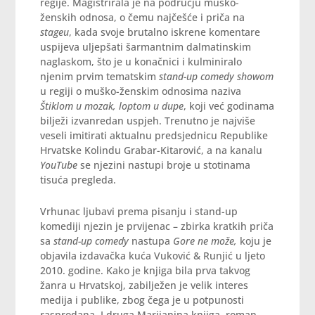
regije. Magistrirala je na području muško-
ženskih odnosa, o čemu najčešće i priča na
stageu
, kada svoje brutalno iskrene komentare
uspijeva uljepšati šarmantnim dalmatinskim
naglaskom, što je u konačnici i kulminiralo
njenim prvim tematskim
stand-up comedy showom
u regiji o muško-ženskim odnosima naziva
Štiklom u mozak, loptom u dupe
, koji već godinama
bilježi izvanredan uspjeh. Trenutno je najviše
veseli imitirati aktualnu predsjednicu Republike
Hrvatske Kolindu Grabar-Kitarović, a na kanalu
YouTube
se njezini nastupi broje u stotinama
tisuća pregleda.
Vrhunac ljubavi prema pisanju i stand-up
komediji njezin je prvijenac – zbirka kratkih priča
sa
stand-up comedy
nastupa
Gore ne može,
koju je
objavila izdavačka kuća Vuković & Runjić u ljeto
2010. godine. Kako je knjiga bila prva takvog
žanra u Hrvatskoj, zabilježen je velik interes
medija i publike, zbog čega je u potpunosti
rasprodana. I druga Marijanina knjiga, roman