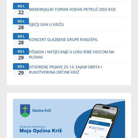
KOL
MEMORIJALNI TURNIR HODAK-PETRLIĆ-DED-KOS
22
KOL
DJEČJI DAN U KRIŽU
28
KOL
KONCERT GLAZBENE GRUPE RINGIŠPIL
28
KOL
FIŠIJADA I NATJECANJE U LOVU RIBE UDICOM NA
29
PLOVAK
KOL
OTVORENE PRIJAVE ZA 14. SAJAM OBRTA I
29
RUKOTVORINA OPĆINE KRIŽ