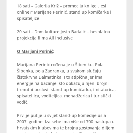
18 sati – Galerija Križ – promocija knjige „Jesi
online?“ Marijane Perinić, stand up komičarke i
spisateljice
20 sati – Dom kulture Josip Badalić – besplatna
projekcija filma All inclusive
O Marijani Perinić
:
Marijana Perinić rođena je u Šibeniku. Pola
Šibenka, pola Zadranka, u svakom slučaju
čistokrvna Dalmatinka. I to atipična jer ima
energije na bacanje, što dokazuju njeni brojni
trenutni poslovi: stand-up komičarka, imitatorica,
spisateljica, voditeljica, menadžerica i turistički
vodič.
Prvi je put je u svijet stand-up komedije ušla
2007. godine. Iza sebe ima više od 700 nastupa u
hrvatskim klubovima te brojna gostovanja diljem