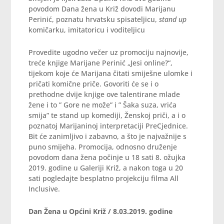
povodom Dana žena u Križ dovodi Marijanu
Perinić, poznatu hrvatsku spisateljicu,
stand up
komičarku, imitatoricu i voditeljicu
Provedite ugodno večer uz promociju najnovije,
treće knjige Marijane Perinić „Jesi online?“,
tijekom koje će Marijana čitati smiješne ulomke i
pričati komične priče. Govoriti će se i o
prethodne dvije knjige ove talentirane mlade
žene i to ” Gore ne može” i ” Šaka suza, vrića
smija” te stand up komediji, Ženskoj priči, a i o
poznatoj Marijaninoj interpretaciji PreCjednice.
Bit će zanimljivo i zabavno, a što je najvažnije s
puno smijeha. Promocija, odnosno druženje
povodom dana žena počinje u 18 sati 8. ožujka
2019. godine u Galeriji Križ, a nakon toga u 20
sati pogledajte besplatno projekciju filma All
Inclusive.
Dan Žena u Općini Križ / 8.03.2019. godine