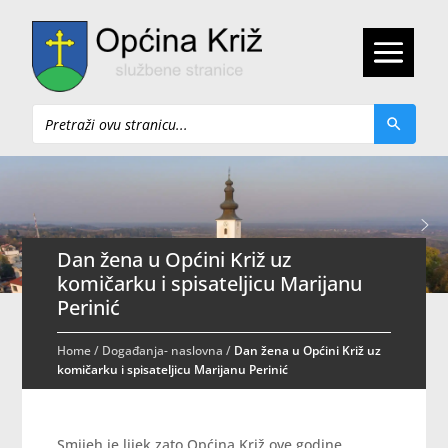
Pretraži
Dan žena u Općini Križ uz
komičarku i spisateljicu Marijanu
Perinić
Home
/
Događanja- naslovna
/
Dan žena u Općini Križ uz
komičarku i spisateljicu Marijanu Perinić
Smijeh je lijek zato Općina Križ ove godine