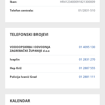
Iban:
HR4123400091821300009
Telefon centrala:
01/2831-510
TELEFONSKI BROJEVI
VODOOPSKRBA I ODVODNJA
01 4095 130
ZAGREBAČKE ŽUPANIJE d.o.o
Ivaplin
01 2831 270
Hep Križ
01 2887 555
Policija Ivanić Grad
01 2881 111
KALENDAR