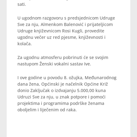
sati.
U ugodnom razgovoru s predsjednicom Udruge
Sve za nju, Almenkom Balenović i prijateljicom
Udruge književnicom Rosi Kugli, provedite
ugodnu večer uz red pjesme, književnosti i
kolača.
Za ugodnu atmosferu pobrinuti će se svojim
nastupom Ženski vokalni sastav Ive.
I ove godine u povodu 8. ožujka, Međunarodnog
dana žena, Općinski je načelnik Općine Križ
donio Zaključak o izdvajanju 5.000,00 kuna
Udruzi Sve za nju, u znak potpore i pomoći
projektima i programima podrške ženama
oboljelim i liječenim od raka.