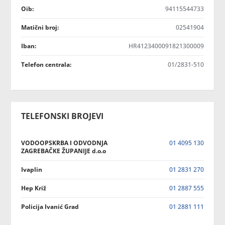
Oib:
94115544733
Matični broj:
02541904
Iban:
HR4123400091821300009
Telefon centrala:
01/2831-510
TELEFONSKI BROJEVI
VODOOPSKRBA I ODVODNJA
01 4095 130
ZAGREBAČKE ŽUPANIJE d.o.o
Ivaplin
01 2831 270
Hep Križ
01 2887 555
Policija Ivanić Grad
01 2881 111