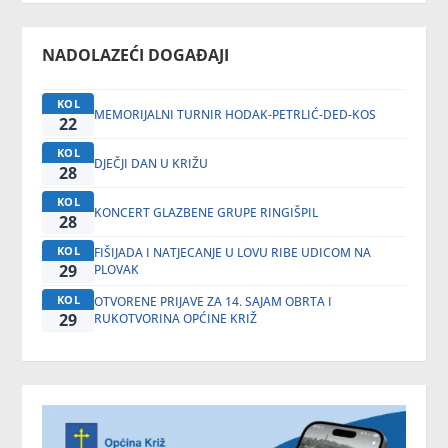
NADOLAZEĆI DOGAĐAJI
KOL
MEMORIJALNI TURNIR HODAK-PETRLIĆ-DED-KOS
22
KOL
DJEČJI DAN U KRIŽU
28
KOL
KONCERT GLAZBENE GRUPE RINGIŠPIL
28
KOL
FIŠIJADA I NATJECANJE U LOVU RIBE UDICOM NA
29
PLOVAK
KOL
OTVORENE PRIJAVE ZA 14. SAJAM OBRTA I
29
RUKOTVORINA OPĆINE KRIŽ