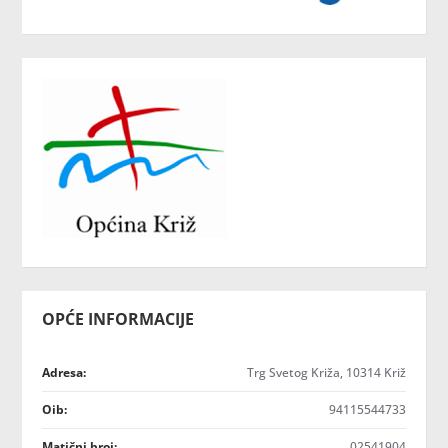
OPĆE INFORMACIJE
Adresa:
Trg Svetog Križa, 10314 Križ
Oib:
94115544733
Matični broj:
02541904