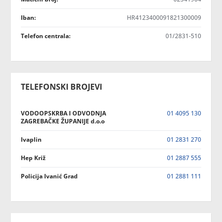
Iban:
HR4123400091821300009
Telefon centrala:
01/2831-510
TELEFONSKI BROJEVI
VODOOPSKRBA I ODVODNJA
01 4095 130
ZAGREBAČKE ŽUPANIJE d.o.o
Ivaplin
01 2831 270
Hep Križ
01 2887 555
Policija Ivanić Grad
01 2881 111