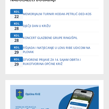
KOL
MEMORIJALNI TURNIR HODAK-PETRLIĆ-DED-KOS
22
KOL
DJEČJI DAN U KRIŽU
28
KOL
KONCERT GLAZBENE GRUPE RINGIŠPIL
28
KOL
FIŠIJADA I NATJECANJE U LOVU RIBE UDICOM NA
29
PLOVAK
KOL
OTVORENE PRIJAVE ZA 14. SAJAM OBRTA I
29
RUKOTVORINA OPĆINE KRIŽ