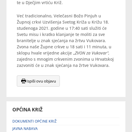
te u Dječjim vrtiću Križ.
Već tradicionalno, Velečasni Božo Pinjuh u
Župnoj crkvi Uzvišenja Svetog Križa u Križu 18.
studenoga 2021. godine u 17:40 sati služiti će
Svetu misu i kratko klanjanje te moliti za sve
branitelje u znak sjećanja na žrtvu Vukovara.
Zvona naše Župne crkve u 18 sati i 11 minuta, u
sklopu hvale vrijedne akcije „
ZVON za Vukovar“,
zajedno s mnogim crkvenim zvonima u Hrvatskoj
zazvoniti će u znak sjećanja na žrtve Vukovara.
Ispiši ovu objavu
OPĆINA KRIŽ
DOKUMENTI OPĆINE KRIŽ
JAVNA NABAVA