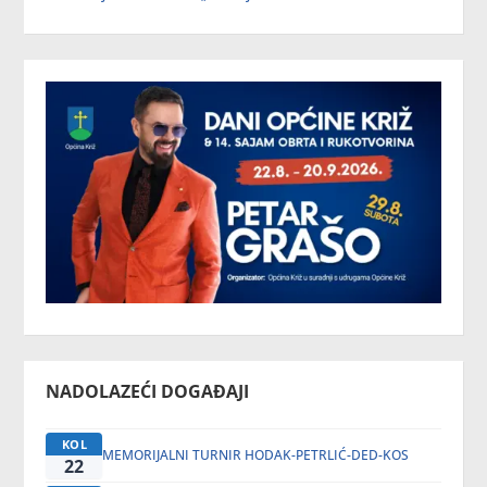
NADOLAZEĆI DOGAĐAJI
KOL
MEMORIJALNI TURNIR HODAK-PETRLIĆ-DED-KOS
22