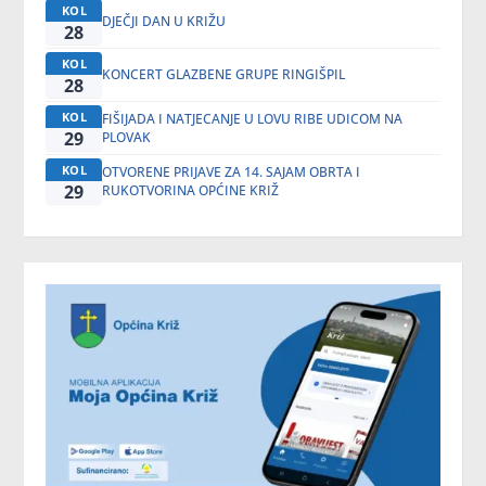
KOL
DJEČJI DAN U KRIŽU
28
KOL
KONCERT GLAZBENE GRUPE RINGIŠPIL
28
KOL
FIŠIJADA I NATJECANJE U LOVU RIBE UDICOM NA
29
PLOVAK
KOL
OTVORENE PRIJAVE ZA 14. SAJAM OBRTA I
29
RUKOTVORINA OPĆINE KRIŽ