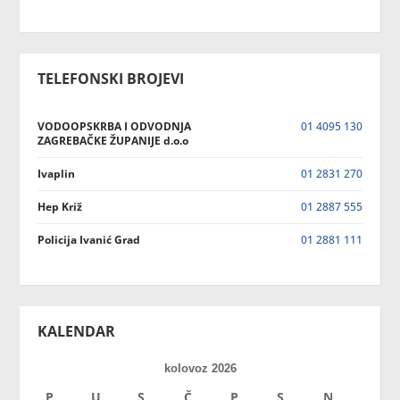
TELEFONSKI BROJEVI
VODOOPSKRBA I ODVODNJA
01 4095 130
ZAGREBAČKE ŽUPANIJE d.o.o
Ivaplin
01 2831 270
Hep Križ
01 2887 555
Policija Ivanić Grad
01 2881 111
KALENDAR
kolovoz 2026
P
U
S
Č
P
S
N