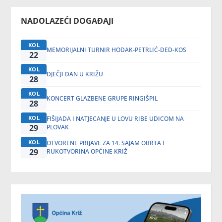
NADOLAZEĆI DOGAĐAJI
KOL
MEMORIJALNI TURNIR HODAK-PETRLIĆ-DED-KOS
22
KOL
DJEČJI DAN U KRIŽU
28
KOL
KONCERT GLAZBENE GRUPE RINGIŠPIL
28
KOL
FIŠIJADA I NATJECANJE U LOVU RIBE UDICOM NA
29
PLOVAK
KOL
OTVORENE PRIJAVE ZA 14. SAJAM OBRTA I
29
RUKOTVORINA OPĆINE KRIŽ