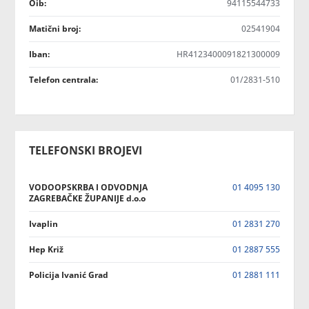
Oib:
94115544733
Matični broj:
02541904
Iban:
HR4123400091821300009
Telefon centrala:
01/2831-510
TELEFONSKI BROJEVI
VODOOPSKRBA I ODVODNJA
01 4095 130
ZAGREBAČKE ŽUPANIJE d.o.o
Ivaplin
01 2831 270
Hep Križ
01 2887 555
Policija Ivanić Grad
01 2881 111