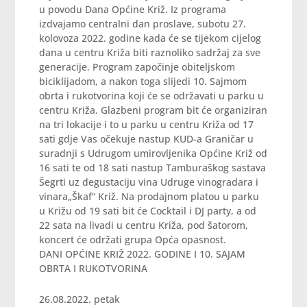
u povodu Dana Općine Križ. Iz programa
izdvajamo centralni dan proslave, subotu 27.
kolovoza 2022. godine kada će se tijekom cijelog
dana u centru Križa biti raznoliko sadržaj za sve
generacije. Program započinje obiteljskom
biciklijadom, a nakon toga slijedi 10. Sajmom
obrta i rukotvorina koji će se održavati u parku u
centru Križa. Glazbeni program bit će organiziran
na tri lokacije i to u parku u centru Križa od 17
sati gdje Vas očekuje nastup KUD-a Graničar u
suradnji s Udrugom umirovljenika Općine Križ od
16 sati te od 18 sati nastup Tamburaškog sastava
Šegrti uz degustaciju vina Udruge vinogradara i
vinara„Škaf“ Križ. Na prodajnom platou u parku
u Križu od 19 sati bit će Cocktail i DJ party, a od
22 sata na livadi u centru Križa, pod šatorom,
koncert će održati grupa Opća opasnost.
DANI OPĆINE KRIŽ 2022. GODINE I 10. SAJAM
OBRTA I RUKOTVORINA
26.08.2022. petak