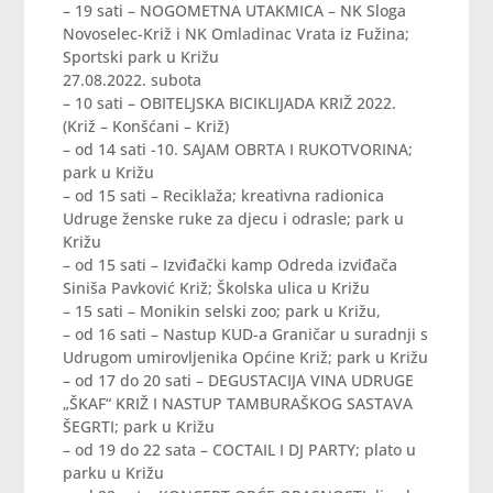
– 19 sati – NOGOMETNA UTAKMICA – NK Sloga
Novoselec-Križ i NK Omladinac Vrata iz Fužina;
Sportski park u Križu
27.08.2022. subota
– 10 sati – OBITELJSKA BICIKLIJADA KRIŽ 2022.
(Križ – Konšćani – Križ)
– od 14 sati -10. SAJAM OBRTA I RUKOTVORINA;
park u Križu
– od 15 sati – Reciklaža; kreativna radionica
Udruge ženske ruke za djecu i odrasle; park u
Križu
– od 15 sati – Izviđački kamp Odreda izviđača
Siniša Pavković Križ; Školska ulica u Križu
– 15 sati – Monikin selski zoo; park u Križu,
– od 16 sati – Nastup KUD-a Graničar u suradnji s
Udrugom umirovljenika Općine Križ; park u Križu
– od 17 do 20 sati – DEGUSTACIJA VINA UDRUGE
„ŠKAF“ KRIŽ I NASTUP TAMBURAŠKOG SASTAVA
ŠEGRTI; park u Križu
– od 19 do 22 sata – COCTAIL I DJ PARTY; plato u
parku u Križu