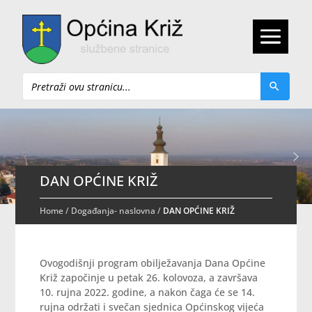
Pretraži
DAN OPĆINE KRIŽ
Home
/
Događanja- naslovna
/
DAN OPĆINE KRIŽ
Ovogodišnji program obilježavanja Dana Općine
Križ započinje u petak 26. kolovoza, a završava
10. rujna 2022. godine, a nakon čaga će se 14.
rujna održati i svečan sjednica Općinskog vijeća