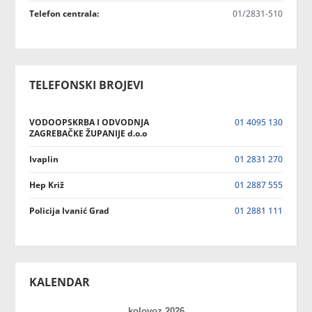
Telefon centrala:
01/2831-510
TELEFONSKI BROJEVI
VODOOPSKRBA I ODVODNJA
01 4095 130
ZAGREBAČKE ŽUPANIJE d.o.o
Ivaplin
01 2831 270
Hep Križ
01 2887 555
Policija Ivanić Grad
01 2881 111
KALENDAR
kolovoz 2026