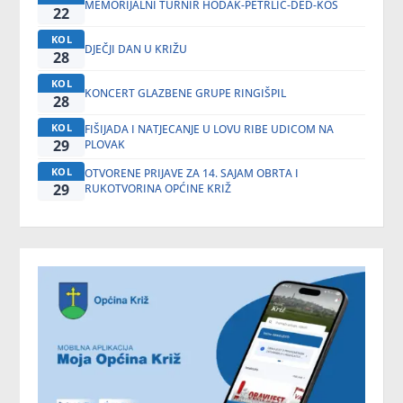
MEMORIJALNI TURNIR HODAK-PETRLIĆ-DED-KOS
22
KOL
DJEČJI DAN U KRIŽU
28
KOL
KONCERT GLAZBENE GRUPE RINGIŠPIL
28
KOL
FIŠIJADA I NATJECANJE U LOVU RIBE UDICOM NA
29
PLOVAK
KOL
OTVORENE PRIJAVE ZA 14. SAJAM OBRTA I
29
RUKOTVORINA OPĆINE KRIŽ