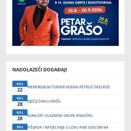
NADOLAZEĆI DOGAĐAJI
KOL
MEMORIJALNI TURNIR HODAK-PETRLIĆ-DED-KOS
22
KOL
DJEČJI DAN U KRIŽU
28
KOL
KONCERT GLAZBENE GRUPE RINGIŠPIL
28
KOL
FIŠIJADA I NATJECANJE U LOVU RIBE UDICOM NA