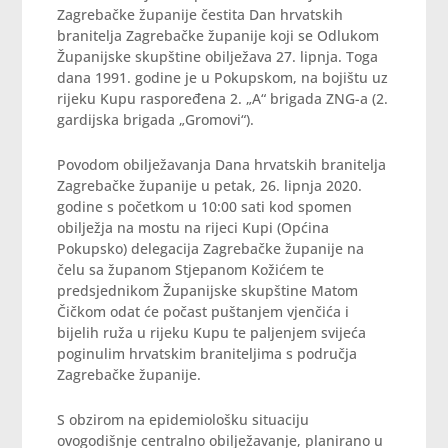
Zagrebačke županije čestita Dan hrvatskih
branitelja Zagrebačke županije koji se Odlukom
Županijske skupštine obilježava 27. lipnja. Toga
dana 1991. godine je u Pokupskom, na bojištu uz
rijeku Kupu raspoređena 2. „A“ brigada ZNG-a (2.
gardijska brigada „Gromovi“).
Povodom obilježavanja Dana hrvatskih branitelja
Zagrebačke županije u petak, 26. lipnja 2020.
godine s početkom u 10:00 sati kod spomen
obilježja na mostu na rijeci Kupi (Općina
Pokupsko) delegacija Zagrebačke županije na
čelu sa županom Stjepanom Kožićem te
predsjednikom Županijske skupštine Matom
Čičkom odat će počast puštanjem vjenčića i
bijelih ruža u rijeku Kupu te paljenjem svijeća
poginulim hrvatskim braniteljima s područja
Zagrebačke županije.
S obzirom na epidemiološku situaciju
ovogodišnje centralno obilježavanje, planirano u