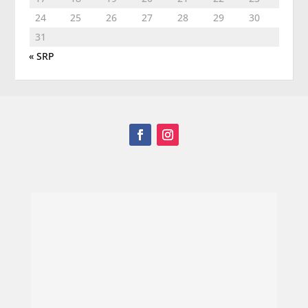
24
25
26
27
28
29
30
31
« SRP