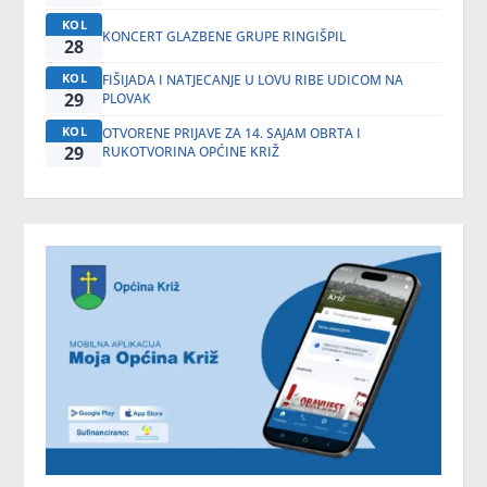
KOL
KONCERT GLAZBENE GRUPE RINGIŠPIL
28
KOL
FIŠIJADA I NATJECANJE U LOVU RIBE UDICOM NA
29
PLOVAK
KOL
OTVORENE PRIJAVE ZA 14. SAJAM OBRTA I
29
RUKOTVORINA OPĆINE KRIŽ