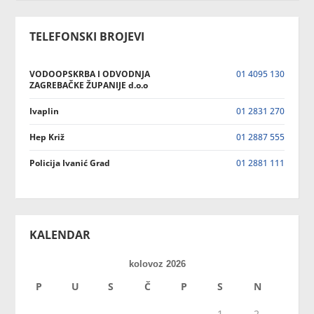
TELEFONSKI BROJEVI
VODOOPSKRBA I ODVODNJA
01 4095 130
ZAGREBAČKE ŽUPANIJE d.o.o
Ivaplin
01 2831 270
Hep Križ
01 2887 555
Policija Ivanić Grad
01 2881 111
KALENDAR
kolovoz 2026
P
U
S
Č
P
S
N
1
2