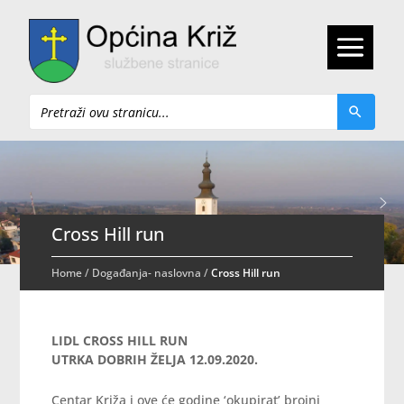
Pretraži
Cross Hill run
Home
/
Događanja- naslovna
/
Cross Hill run
LIDL CROSS HILL RUN
UTRKA DOBRIH ŽELJA 12.09.2020.
Centar Križa i ove će godine ‘okupirat’ brojni