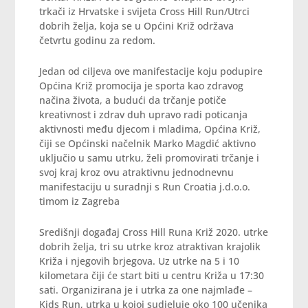
trkači iz Hrvatske i svijeta Cross Hill Run/Utrci
dobrih želja, koja se u Općini Križ održava
četvrtu godinu za redom.
Jedan od ciljeva ove manifestacije koju podupire
Općina Križ promocija je sporta kao zdravog
načina života, a budući da trčanje potiče
kreativnost i zdrav duh upravo radi poticanja
aktivnosti među djecom i mladima, Općina Križ,
čiji se Općinski načelnik Marko Magdić aktivno
uključio u samu utrku, želi promovirati trčanje i
svoj kraj kroz ovu atraktivnu jednodnevnu
manifestaciju u suradnji s Run Croatia j.d.o.o.
timom iz Zagreba
Središnji događaj Cross Hill Runa Križ 2020. utrke
dobrih želja, tri su utrke kroz atraktivan krajolik
Križa i njegovih brjegova. Uz utrke na 5 i 10
kilometara čiji će start biti u centru Križa u 17:30
sati. Organizirana je i utrka za one najmlađe –
Kids Run, utrka u kojoj sudjeluje oko 100 učenika