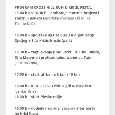
PROGRAM CROSS HILL RUN & KRIGL FESTA:
15.00 h do 16.30 h – podizanje startnih brojeva i
startnih paketa
(sportska dvorana OŠ Milke
Trnine Križ)
16.00 h – sportske igre za djecu u organizaciji
Dječjeg vrtića Križić-kružić
(park)
16.30 h – zagrijavanje pred utrku uz Luku Bulića,
DJ-a Matymu i profesionalnu trenericu Tajči
(startna zona)
17.00 h – start utrka na 5 km i 10 km
18.00 h –
KRIGL FEST Craft & gril & rock fest
(centar Križa)
18.30 h – start Pivske milje
19.00 h – dodjela nagrada, večera i after party
na Krigl festu