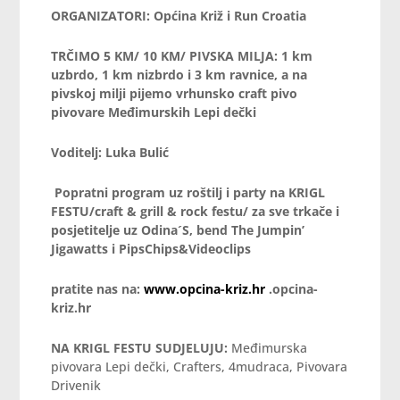
ORGANIZATORI: Općina Križ i Run Croatia
TRČIMO 5 KM/ 10 KM/ PIVSKA MILJA: 1 km
uzbrdo, 1 km nizbrdo i 3 km ravnice, a na
pivskoj milji pijemo vrhunsko craft pivo
pivovare Međimurskih Lepi dečki
Voditelj: Luka Bulić
Popratni program uz roštilj i party na KRIGL
FESTU/craft & grill & rock festu/ za sve trkače i
posjetitelje uz Odina´S, bend The Jumpin’
Jigawatts i
PipsChips&Videoclips
pratite nas na:
www.opcina-kriz.hr
.opcina-
kriz.hr
NA KRIGL FESTU SUDJELUJU:
Međimurska
pivovara Lepi dečki, Crafters, 4mudraca, Pivovara
Drivenik