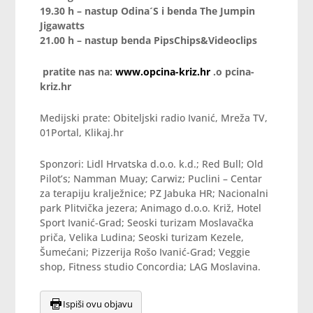
19.30 h – nastup Odina´S i benda The Jumpin
Jigawatts
21.00 h – nastup benda
PipsChips&Videoclips
pratite nas na:
www.opcina-kriz.hr
.o
pcina-
kriz.hr
Medijski prate: Obiteljski radio Ivanić, Mreža TV,
01Portal, Klikaj.hr
Sponzori: Lidl Hrvatska d.o.o. k.d.; Red Bull; Old
Pilot’s; Namman Muay; Carwiz; Puclini – Centar
za terapiju kralježnice; PZ Jabuka HR; Nacionalni
park Plitvička jezera; Animago d.o.o. Križ, Hotel
Sport Ivanić-Grad; Seoski turizam Moslavačka
priča, Velika Ludina; Seoski turizam Kezele,
Šumećani; Pizzerija Rošo Ivanić-Grad; Veggie
shop, Fitness studio Concordia; LAG Moslavina.
Ispiši ovu objavu