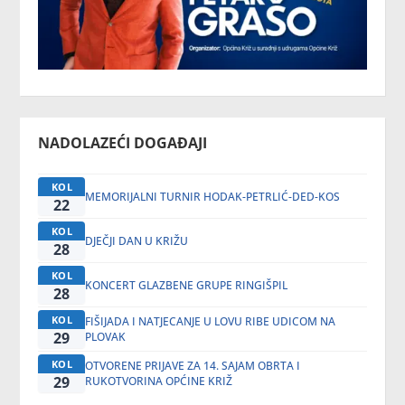
NADOLAZEĆI DOGAĐAJI
KOL
MEMORIJALNI TURNIR HODAK-PETRLIĆ-DED-KOS
22
KOL
DJEČJI DAN U KRIŽU
28
KOL
KONCERT GLAZBENE GRUPE RINGIŠPIL
28
KOL
FIŠIJADA I NATJECANJE U LOVU RIBE UDICOM NA
29
PLOVAK
KOL
OTVORENE PRIJAVE ZA 14. SAJAM OBRTA I
29
RUKOTVORINA OPĆINE KRIŽ