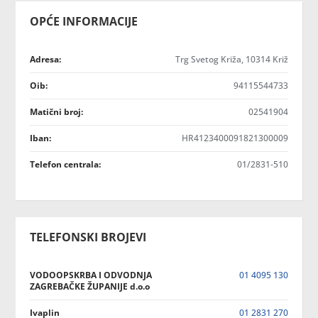
OPĆE INFORMACIJE
Adresa:
Trg Svetog Križa, 10314 Križ
Oib:
94115544733
Matični broj:
02541904
Iban:
HR4123400091821300009
Telefon centrala:
01/2831-510
TELEFONSKI BROJEVI
VODOOPSKRBA I ODVODNJA
01 4095 130
ZAGREBAČKE ŽUPANIJE d.o.o
Ivaplin
01 2831 270