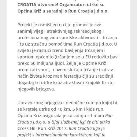
CROATIA otvorene!
Organizatori utrke su
Općina Križ u suradnji s Run Croatia j.d.o.o.
Projekt je osmišljen u cilju promocije sve
zanimljivijeg i atraktivnijeg rekreacijskog i
profesionalnog vida sportske aktivnosti – trčanja
i to uz stručnu pomoć tima Run Croatia j.d.o.o. U
svijetu je rastući trend bavljenja trčanjem i
sportom općenito (trčanjem se u EU redovito bavi
preko 50 milijuna ljudi. Želja je Općine Križ
promicati sport, u ovom slučaju trčanje i zdrav
način života kroz manifestaciju čiji su središnji
događaj tri utrke kroz atraktivan krajolik Križa i
njegovih brjegova.
Upravo zbog brjegova i neobične rute po kojoj bi
se kretale utrke od 10 km, 5 km i kids run,
Općina Križ osigurala je suradnju s timom
Run
Croatia j.d.o.o. u čijoj službenoj ligi će biti utrka
Cross Hill Run Križ 2017
.
Run Croatia liga je
projekt s internacionalnim karakterom koji je