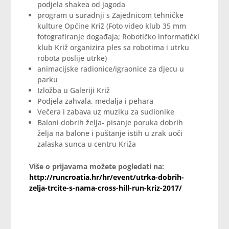
podjela shakea od jagoda
program u suradnji s Zajednicom tehničke
kulture Općine Križ (Foto video klub 35 mm
fotografiranje događaja; Robotičko informatički
klub Križ organizira ples sa robotima i utrku
robota poslije utrke)
animacijske radionice/igraonice za djecu u
parku
Izložba u Galeriji Križ
Podjela zahvala, medalja i pehara
Večera i zabava uz muziku za sudionike
Baloni dobrih želja- pisanje poruka dobrih
želja na balone i puštanje istih u zrak uoči
zalaska sunca u centru Križa
Više o prijavama možete pogledati na:
http://runcroatia.hr/hr/event/utrka-dobrih-
zelja-trcite-s-nama-cross-hill-run-kriz-2017/