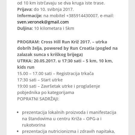
od 10 km istrčavaju se dva kruga iste trase.
Prijava:
do 10. svibnja 2017.
Informacije:
na mobitel +385914430007, e-mail:
sven.veronek@gmail.com
Duljina:
10 kilometara i 5km
PROGRAM: Cross Hill Run Križ 2017. – utrka
dobrih želja, powered by Run Croatia (pogled na
zalazak sunca s kriškog brijega)
UTRKA: 20.05.2017. u 17:30 sati – 5 km, 10 km,
kids run
15.00 – 17.00 sati – Registracija trkača
17:30 sati – Start utrke
19:00 sati – Završetak utrke i proglašenje
pobjednika po kategorijama
POPRATNI SADRŽAJI:
prezentacija lokalnih proizvoda i manifestacija
na štandovima u centru Križa – OPG-a i
rukotvorina
prezentacija nutricionizma i zdravih napitaka,