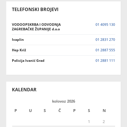
TELEFONSKI BROJEVI
VODOOPSKRBA I ODVODNJA
01 4095 130
ZAGREBAČKE ŽUPANIJE d.o.o
Ivaplin
01 2831 270
Hep Križ
01 2887 555
Policija Ivanić Grad
01 2881 111
KALENDAR
kolovoz 2026
P
U
S
Č
P
S
N
1
2