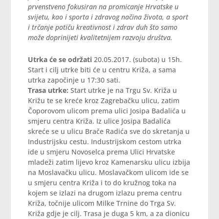
prvenstveno fokusiran na promicanje Hrvatske u
svijetu, kao i sporta i zdravog načina života, a sport
i trčanje potiču kreativnost i zdrav duh što samo
može doprinijeti kvalitetnijem razvoju društva.
Utrka će se održati
20.05.2017. (subota) u 15h.
Start i cilj utrke biti će u centru Križa, a sama
utrka započinje u 17:30 sati.
Trasa utrke:
Start utrke je na Trgu Sv. Križa u
Križu te se kreće kroz Zagrebačku ulicu, zatim
Čoporovom ulicom prema ulici Josipa Badalića u
smjeru centra Križa. Iz ulice Josipa Badalića
skreće se u ulicu Brače Radića sve do skretanja u
Industrijsku cestu. Industrijskom cestom utrka
ide u smjeru Novoselca prema Ulici Hrvatske
mladeži zatim lijevo kroz Kamenarsku ulicu izbija
na Moslavačku ulicu. Moslavačkom ulicom ide se
u smjeru centra Križa i to do kružnog toka na
kojem se izlazi na drugom izlazu prema centru
Križa, točnije ulicom Milke Trnine do Trga Sv.
Križa gdje je cilj. Trasa je duga 5 km, a za dionicu