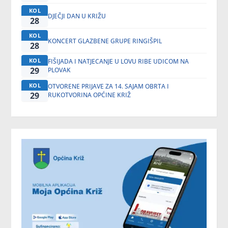
KOL
DJEČJI DAN U KRIŽU
28
KOL
KONCERT GLAZBENE GRUPE RINGIŠPIL
28
KOL
FIŠIJADA I NATJECANJE U LOVU RIBE UDICOM NA
29
PLOVAK
KOL
OTVORENE PRIJAVE ZA 14. SAJAM OBRTA I
29
RUKOTVORINA OPĆINE KRIŽ