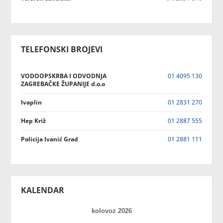
TELEFONSKI BROJEVI
VODOOPSKRBA I ODVODNJA
01 4095 130
ZAGREBAČKE ŽUPANIJE d.o.o
Ivaplin
01 2831 270
Hep Križ
01 2887 555
Policija Ivanić Grad
01 2881 111
KALENDAR
kolovoz 2026