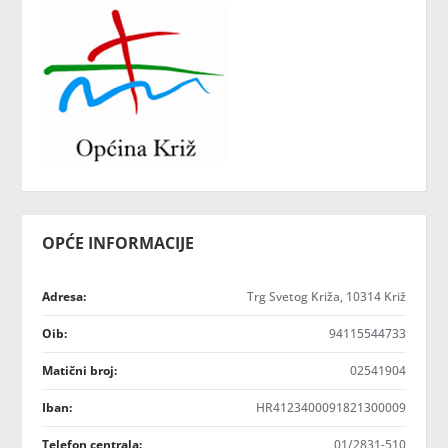
OPĆE INFORMACIJE
Adresa:
Trg Svetog Križa, 10314 Križ
Oib:
94115544733
Matični broj:
02541904
Iban:
HR4123400091821300009
Telefon centrala:
01/2831-510