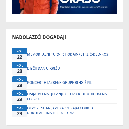
NADOLAZEĆI DOGAĐAJI
KOL
MEMORIJALNI TURNIR HODAK-PETRLIĆ-DED-KOS
22
KOL
DJEČJI DAN U KRIŽU
28
KOL
KONCERT GLAZBENE GRUPE RINGIŠPIL
28
KOL
FIŠIJADA I NATJECANJE U LOVU RIBE UDICOM NA
29
PLOVAK
KOL
OTVORENE PRIJAVE ZA 14. SAJAM OBRTA I
29
RUKOTVORINA OPĆINE KRIŽ