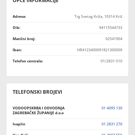
OPĆE INFORMACIJE
Adresa:
Trg Svetog Križa, 10314 Križ
Oib:
94115544733
Matični broj:
02541904
Iban:
HR4123400091821300009
Telefon centrala:
01/2831-510
TELEFONSKI BROJEVI
VODOOPSKRBA I ODVODNJA
01 4095 130
ZAGREBAČKE ŽUPANIJE d.o.o
Ivaplin
01 2831 270