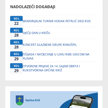
NADOLAZEĆI DOGAĐAJI
KOL
MEMORIJALNI TURNIR HODAK-PETRLIĆ-DED-KOS
22
KOL
DJEČJI DAN U KRIŽU
28
KOL
KONCERT GLAZBENE GRUPE RINGIŠPIL
28
KOL
FIŠIJADA I NATJECANJE U LOVU RIBE UDICOM NA
29
PLOVAK
KOL
OTVORENE PRIJAVE ZA 14. SAJAM OBRTA I
29
RUKOTVORINA OPĆINE KRIŽ