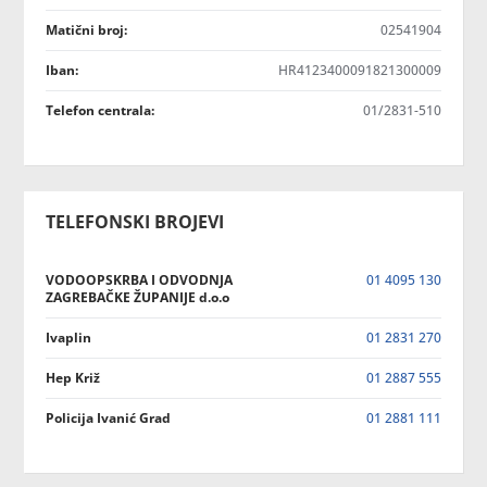
Matični broj:
02541904
Iban:
HR4123400091821300009
Telefon centrala:
01/2831-510
TELEFONSKI BROJEVI
VODOOPSKRBA I ODVODNJA
01 4095 130
ZAGREBAČKE ŽUPANIJE d.o.o
Ivaplin
01 2831 270
Hep Križ
01 2887 555
Policija Ivanić Grad
01 2881 111