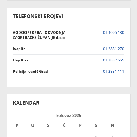
TELEFONSKI BROJEVI
VODOOPSKRBA I ODVODNJA
01 4095 130
ZAGREBAČKE ŽUPANIJE d.o.o
Ivaplin
01 2831 270
Hep Križ
01 2887 555
Policija Ivanić Grad
01 2881 111
KALENDAR
kolovoz 2026
P
U
S
Č
P
S
N