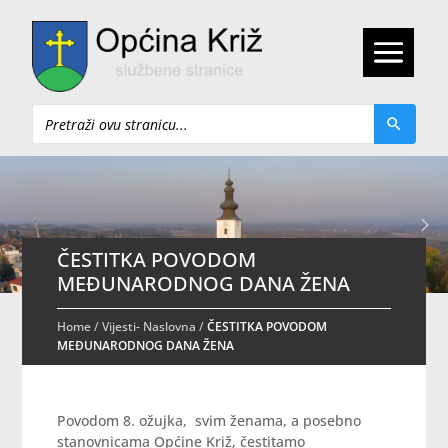
Pretraži
ČESTITKA POVODOM
MEĐUNARODNOG DANA ŽENA
Home
/
Vijesti- Naslovna
/
ČESTITKA POVODOM
MEĐUNARODNOG DANA ŽENA
Povodom 8. ožujka, svim ženama, a posebno
stanovnicama Općine Križ, čestitamo