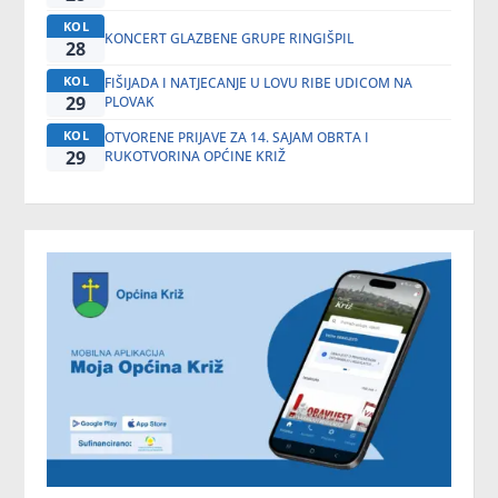
KOL
KONCERT GLAZBENE GRUPE RINGIŠPIL
28
KOL
FIŠIJADA I NATJECANJE U LOVU RIBE UDICOM NA
29
PLOVAK
KOL
OTVORENE PRIJAVE ZA 14. SAJAM OBRTA I
29
RUKOTVORINA OPĆINE KRIŽ