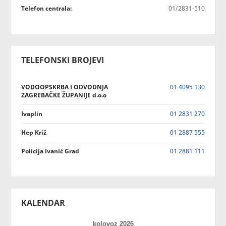
Telefon centrala:
01/2831-510
TELEFONSKI BROJEVI
VODOOPSKRBA I ODVODNJA
01 4095 130
ZAGREBAČKE ŽUPANIJE d.o.o
Ivaplin
01 2831 270
Hep Križ
01 2887 555
Policija Ivanić Grad
01 2881 111
KALENDAR
kolovoz 2026