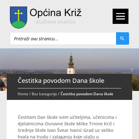
Pretraži
Čestitka povodom Dana škole
Home
/
Bez kategorije
/
Čestitka povodom Dana škole
Čestitam Dan škole svim učiteljima, učenicima i
djelatnicima Osnovne škole Milke Trnine Križ i
Srednje škole Ivan Švear Ivanić-Grad uz veliko
hvala na trudu i zalaganju koje ulažu u