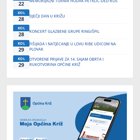
MEMORIJALNI TURNIR HODAK-PETRLIĆ-DED-KOS
22
KOL
DJEČJI DAN U KRIŽU
28
KOL
KONCERT GLAZBENE GRUPE RINGIŠPIL
28
KOL
FIŠIJADA I NATJECANJE U LOVU RIBE UDICOM NA
29
PLOVAK
KOL
OTVORENE PRIJAVE ZA 14. SAJAM OBRTA I
29
RUKOTVORINA OPĆINE KRIŽ