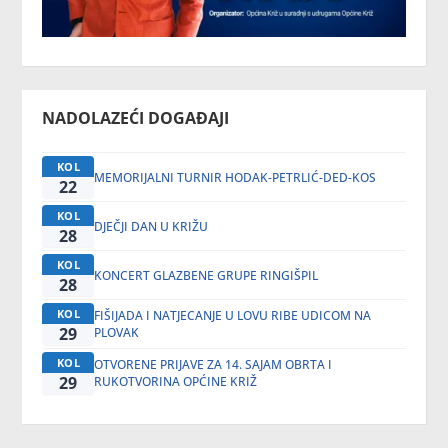
NADOLAZEĆI DOGAĐAJI
KOL
MEMORIJALNI TURNIR HODAK-PETRLIĆ-DED-KOS
22
KOL
DJEČJI DAN U KRIŽU
28
KOL
KONCERT GLAZBENE GRUPE RINGIŠPIL
28
KOL
FIŠIJADA I NATJECANJE U LOVU RIBE UDICOM NA
29
PLOVAK
KOL
OTVORENE PRIJAVE ZA 14. SAJAM OBRTA I
29
RUKOTVORINA OPĆINE KRIŽ