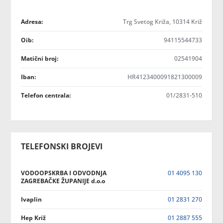
Adresa:
Trg Svetog Križa, 10314 Križ
Oib:
94115544733
Matični broj:
02541904
Iban:
HR4123400091821300009
Telefon centrala:
01/2831-510
TELEFONSKI BROJEVI
VODOOPSKRBA I ODVODNJA
01 4095 130
ZAGREBAČKE ŽUPANIJE d.o.o
Ivaplin
01 2831 270
Hep Križ
01 2887 555