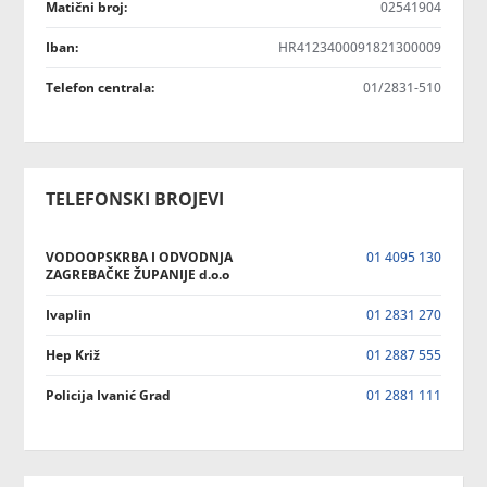
Matični broj:
02541904
Iban:
HR4123400091821300009
Telefon centrala:
01/2831-510
TELEFONSKI BROJEVI
VODOOPSKRBA I ODVODNJA
01 4095 130
ZAGREBAČKE ŽUPANIJE d.o.o
Ivaplin
01 2831 270
Hep Križ
01 2887 555
Policija Ivanić Grad
01 2881 111