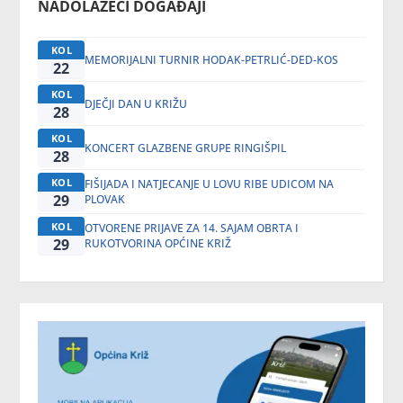
NADOLAZEĆI DOGAĐAJI
KOL
MEMORIJALNI TURNIR HODAK-PETRLIĆ-DED-KOS
22
KOL
DJEČJI DAN U KRIŽU
28
KOL
KONCERT GLAZBENE GRUPE RINGIŠPIL
28
KOL
FIŠIJADA I NATJECANJE U LOVU RIBE UDICOM NA
29
PLOVAK
KOL
OTVORENE PRIJAVE ZA 14. SAJAM OBRTA I
29
RUKOTVORINA OPĆINE KRIŽ