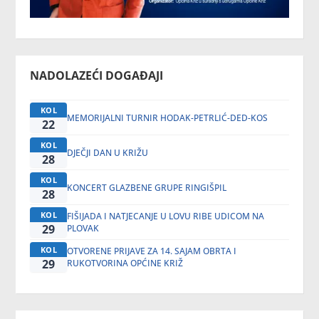
NADOLAZEĆI DOGAĐAJI
KOL
MEMORIJALNI TURNIR HODAK-PETRLIĆ-DED-KOS
22
KOL
DJEČJI DAN U KRIŽU
28
KOL
KONCERT GLAZBENE GRUPE RINGIŠPIL
28
KOL
FIŠIJADA I NATJECANJE U LOVU RIBE UDICOM NA
29
PLOVAK
KOL
OTVORENE PRIJAVE ZA 14. SAJAM OBRTA I
29
RUKOTVORINA OPĆINE KRIŽ