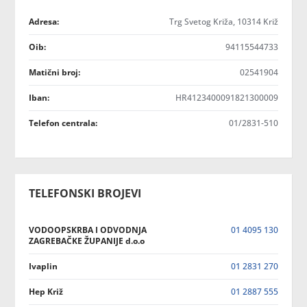
Adresa:
Trg Svetog Križa, 10314 Križ
Oib:
94115544733
Matični broj:
02541904
Iban:
HR4123400091821300009
Telefon centrala:
01/2831-510
TELEFONSKI BROJEVI
VODOOPSKRBA I ODVODNJA
01 4095 130
ZAGREBAČKE ŽUPANIJE d.o.o
Ivaplin
01 2831 270
Hep Križ
01 2887 555