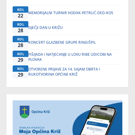
KOL
MEMORIJALNI TURNIR HODAK-PETRLIĆ-DED-KOS
22
KOL
DJEČJI DAN U KRIŽU
28
KOL
KONCERT GLAZBENE GRUPE RINGIŠPIL
28
KOL
FIŠIJADA I NATJECANJE U LOVU RIBE UDICOM NA
29
PLOVAK
KOL
OTVORENE PRIJAVE ZA 14. SAJAM OBRTA I
29
RUKOTVORINA OPĆINE KRIŽ