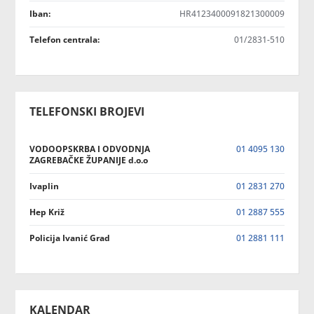
Iban:
HR4123400091821300009
Telefon centrala:
01/2831-510
TELEFONSKI BROJEVI
VODOOPSKRBA I ODVODNJA
01 4095 130
ZAGREBAČKE ŽUPANIJE d.o.o
Ivaplin
01 2831 270
Hep Križ
01 2887 555
Policija Ivanić Grad
01 2881 111
KALENDAR