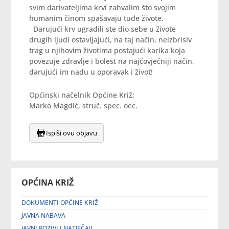
svim darivateljima krvi zahvalim što svojim
humanim činom spašavaju tuđe živote.
Darujući krv ugradili ste dio sebe u živote
drugih ljudi ostavljajući, na taj način, neizbrisiv
trag u njihovim životima postajući karika koja
povezuje zdravlje i bolest na najčovječniji način,
darujući im nadu u oporavak i život!
Općinski načelnik Općine Križ:
Marko Magdić, struč. spec. oec.
Ispiši ovu objavu
OPĆINA KRIŽ
DOKUMENTI OPĆINE KRIŽ
JAVNA NABAVA
JAVNI POZIVI I NATJEČAJI