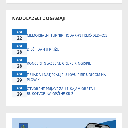
NADOLAZEĆI DOGAĐAJI
KOL
MEMORIJALNI TURNIR HODAK-PETRLIĆ-DED-KOS
22
KOL
DJEČJI DAN U KRIŽU
28
KOL
KONCERT GLAZBENE GRUPE RINGIŠPIL
28
KOL
FIŠIJADA I NATJECANJE U LOVU RIBE UDICOM NA
29
PLOVAK
KOL
OTVORENE PRIJAVE ZA 14. SAJAM OBRTA I
29
RUKOTVORINA OPĆINE KRIŽ