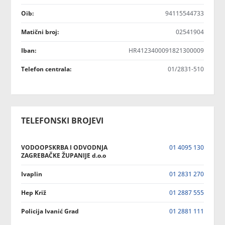
Oib:
94115544733
Matični broj:
02541904
Iban:
HR4123400091821300009
Telefon centrala:
01/2831-510
TELEFONSKI BROJEVI
VODOOPSKRBA I ODVODNJA
01 4095 130
ZAGREBAČKE ŽUPANIJE d.o.o
Ivaplin
01 2831 270
Hep Križ
01 2887 555
Policija Ivanić Grad
01 2881 111