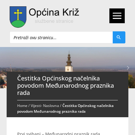
Pretraži
Čestitka Općinskog načelnika
povodom Međunarodnog praznika
rada
Home
/
Vijesti- Naslovna
/
Čestitka Općinskog načelnika
povodom Međunarodnog praznika rada
Prvi svibanj – Međunarodni praznik rada,