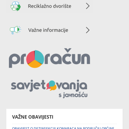
VAŽNE OBAVIJESTI
OBAVIJEST O DEZINSEKCIJI KOMARACA NA PODRUČJU OPĆINE