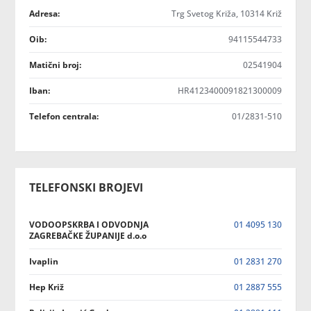
Adresa:
Trg Svetog Križa, 10314 Križ
Oib:
94115544733
Matični broj:
02541904
Iban:
HR4123400091821300009
Telefon centrala:
01/2831-510
TELEFONSKI BROJEVI
VODOOPSKRBA I ODVODNJA
01 4095 130
ZAGREBAČKE ŽUPANIJE d.o.o
Ivaplin
01 2831 270
Hep Križ
01 2887 555