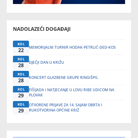
NADOLAZEĆI DOGAĐAJI
KOL
MEMORIJALNI TURNIR HODAK-PETRLIĆ-DED-KOS
22
KOL
DJEČJI DAN U KRIŽU
28
KOL
KONCERT GLAZBENE GRUPE RINGIŠPIL
28
KOL
FIŠIJADA I NATJECANJE U LOVU RIBE UDICOM NA
29
PLOVAK
KOL
OTVORENE PRIJAVE ZA 14. SAJAM OBRTA I
29
RUKOTVORINA OPĆINE KRIŽ