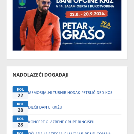
NADOLAZEĆI DOGAĐAJI
KOL
MEMORIJALNI TURNIR HODAK-PETRLIĆ-DED-KOS
22
KOL
DJEČJI DAN U KRIŽU
28
KOL
KONCERT GLAZBENE GRUPE RINGIŠPIL
28
KOL
FIŠIJADA I NATJECANJE U LOVU RIBE UDICOM NA