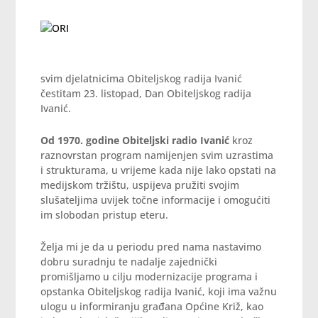
svim djelatnicima Obiteljskog radija Ivanić
čestitam 23. listopad, Dan Obiteljskog radija
Ivanić.
Od 1970. godine Obiteljski radio Ivanić
kroz
raznovrstan program namijenjen svim uzrastima
i strukturama, u vrijeme kada nije lako opstati na
medijskom tržištu, uspijeva pružiti svojim
slušateljima uvijek točne informacije i omogućiti
im slobodan pristup eteru.
Želja mi je da u periodu pred nama nastavimo
dobru suradnju te nadalje zajednički
promišljamo u cilju modernizacije programa i
opstanka Obiteljskog radija Ivanić, koji ima važnu
ulogu u informiranju građana Općine Križ, kao