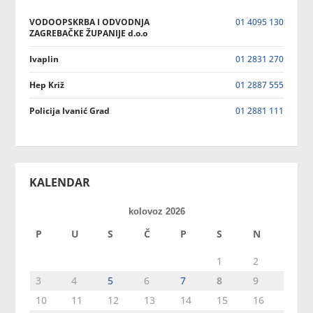
VODOOPSKRBA I ODVODNJA
01 4095 130
ZAGREBAČKE ŽUPANIJE d.o.o
Ivaplin
01 2831 270
Hep Križ
01 2887 555
Policija Ivanić Grad
01 2881 111
KALENDAR
kolovoz 2026
P
U
S
Č
P
S
N
1
2
3
4
5
6
7
8
9
10
11
12
13
14
15
16