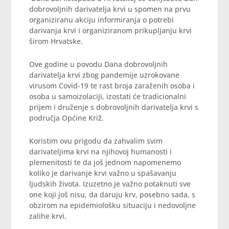
dobrovoljnih darivatelja krvi u spomen na prvu
organiziranu akciju informiranja o potrebi
darivanja krvi i organiziranom prikupljanju krvi
širom Hrvatske.
Ove godine u povodu Dana dobrovoljnih
darivatelja krvi zbog pandemije uzrokovane
virusom Covid-19 te rast broja zaraženih osoba i
osoba u samoizolaciji, izostati će tradicionalni
prijem i druženje s dobrovoljnih darivatelja krvi s
područja Općine Križ.
Koristim ovu prigodu da zahvalim svim
darivateljima krvi na njihovoj humanosti i
plemenitosti te da još jednom napomenemo
koliko je darivanje krvi važno u spašavanju
ljudskih života. Izuzetno je važno potaknuti sve
one koji još nisu, da daruju krv, posebno sada, s
obzirom na epidemiološku situaciju i nedovoljne
zalihe krvi.