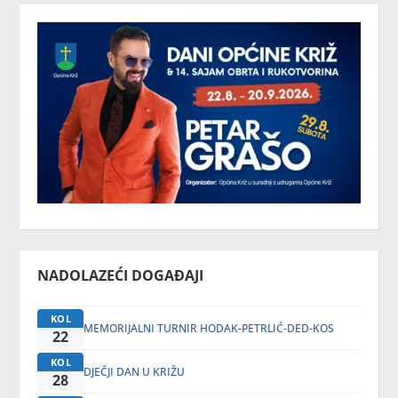
NADOLAZEĆI DOGAĐAJI
KOL
MEMORIJALNI TURNIR HODAK-PETRLIĆ-DED-KOS
22
KOL
DJEČJI DAN U KRIŽU
28