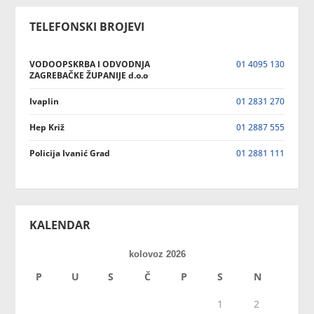
TELEFONSKI BROJEVI
VODOOPSKRBA I ODVODNJA
01 4095 130
ZAGREBAČKE ŽUPANIJE d.o.o
Ivaplin
01 2831 270
Hep Križ
01 2887 555
Policija Ivanić Grad
01 2881 111
KALENDAR
kolovoz 2026
P
U
S
Č
P
S
N
1
2