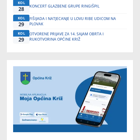
KOL
KONCERT GLAZBENE GRUPE RINGIŠPIL
28
KOL
FIŠIJADA I NATJECANJE U LOVU RIBE UDICOM NA
29
PLOVAK
KOL
OTVORENE PRIJAVE ZA 14. SAJAM OBRTA I
29
RUKOTVORINA OPĆINE KRIŽ