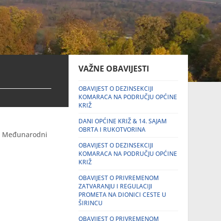
VAŽNE OBAVIJESTI
OBAVIJEST O DEZINSEKCIJI
KOMARACA NA PODRUČJU OPĆINE
KRIŽ
DANI OPĆINE KRIŽ & 14. SAJAM
OBRTA I RUKOTVORINA
mo Međunarodni
OBAVIJEST O DEZINSEKCIJI
KOMARACA NA PODRUČJU OPĆINE
KRIŽ
OBAVIJEST O PRIVREMENOM
ZATVARANJU I REGULACIJI
PROMETA NA DIONICI CESTE U
ŠIRINCU
OBAVIJEST O PRIVREMENOM