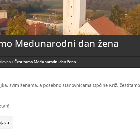
amo Međunarodni dan žena
aslovna
/
Čestitamo Međunarodni dan žena
jka, svim ženama, a posebno stanovnicama Općine Križ, čestita
etan!
bjavu