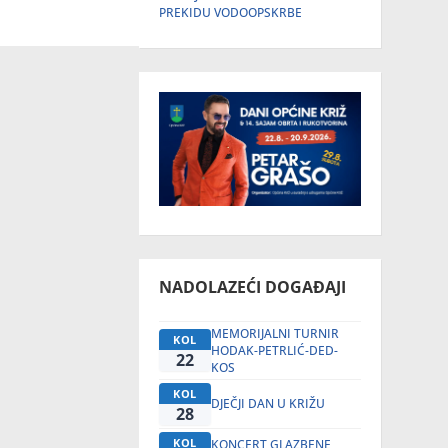
PREKIDU VODOOPSKRBE
NADOLAZEĆI DOGAĐAJI
MEMORIJALNI TURNIR
KOL
HODAK-PETRLIĆ-DED-
22
KOS
KOL
DJEČJI DAN U KRIŽU
28
KOL
KONCERT GLAZBENE