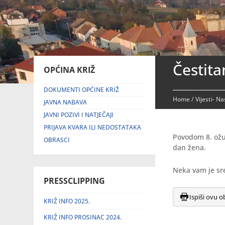
Čestit
OPĆINA KRIŽ
DOKUMENTI OPĆINE KRIŽ
Home
/
Vijesti- N
JAVNA NABAVA
JAVNI POZIVI I NATJEČAJI
PRIJAVA KVARA ILI NEDOSTATAKA
Povodom 8. ožu
OBRASCI
dan žena.
Neka vam je sr
PRESSCLIPPING
Ispiši ovu o
KRIŽ INFO 2025.
KRIŽ INFO PROSINAC 2024.