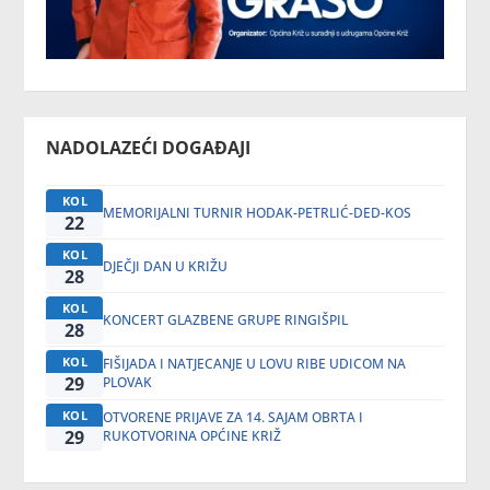
NADOLAZEĆI DOGAĐAJI
KOL
MEMORIJALNI TURNIR HODAK-PETRLIĆ-DED-KOS
22
KOL
DJEČJI DAN U KRIŽU
28
KOL
KONCERT GLAZBENE GRUPE RINGIŠPIL
28
KOL
FIŠIJADA I NATJECANJE U LOVU RIBE UDICOM NA
29
PLOVAK
KOL
OTVORENE PRIJAVE ZA 14. SAJAM OBRTA I
29
RUKOTVORINA OPĆINE KRIŽ