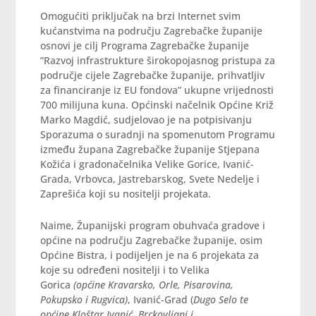
Omogućiti priključak na brzi Internet svim
kućanstvima na području Zagrebačke županije
osnovi je cilj Programa Zagrebačke županije
”Razvoj infrastrukture širokopojasnog pristupa za
područje cijele Zagrebačke županije, prihvatljiv
za financiranje iz EU fondova” ukupne vrijednosti
700 milijuna kuna. Općinski načelnik Općine Križ
Marko Magdić, sudjelovao je na potpisivanju
Sporazuma o suradnji na spomenutom Programu
između župana Zagrebačke županije Stjepana
Kožića i gradonačelnika Velike Gorice, Ivanić-
Grada, Vrbovca, Jastrebarskog, Svete Nedelje i
Zaprešića koji su nositelji projekata.
Naime, Županijski program obuhvaća gradove i
općine na području Zagrebačke županije, osim
Općine Bistra, i podijeljen je na 6 projekata za
koje su određeni nositelji i to Velika
Gorica
(općine Kravarsko, Orle, Pisarovina,
Pokupsko i Rugvica)
, Ivanić-Grad (
Dugo Selo te
općine Kloštar Ivanić, Brckovljani i