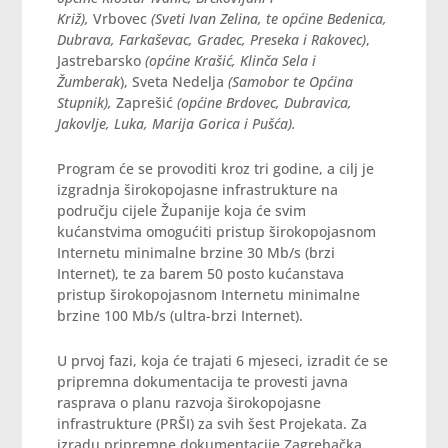
Križ),
Vrbovec
(Sveti Ivan Zelina, te općine Bedenica,
Dubrava, Farkaševac, Gradec, Preseka i Rakovec)
,
Jastrebarsko
(općine Krašić, Klinča Sela i
Žumberak
), Sveta Nedelja
(Samobor te Općina
Stupnik),
Zaprešić
(općine Brdovec, Dubravica,
Jakovlje, Luka, Marija Gorica i Pušća).
Program će se provoditi kroz tri godine, a cilj je
izgradnja širokopojasne infrastrukture na
području cijele Županije koja će svim
kućanstvima omogućiti pristup širokopojasnom
Internetu minimalne brzine 30 Mb/s (brzi
Internet), te za barem 50 posto kućanstava
pristup širokopojasnom Internetu minimalne
brzine 100 Mb/s (ultra-brzi Internet).
U prvoj fazi, koja će trajati 6 mjeseci, izradit će se
pripremna dokumentacija te provesti javna
rasprava o planu razvoja širokopojasne
infrastrukture (PRŠI) za svih šest Projekata. Za
izradu pripremne dokumentacije Zagrebačka