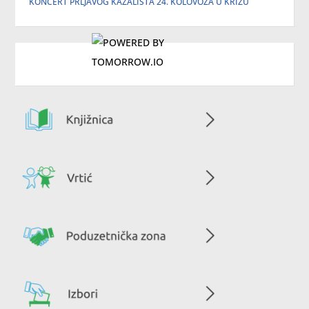
KONCERT PRLJAVOG KAZALIŠTA 24. KOLOVOZA U KRIŽU