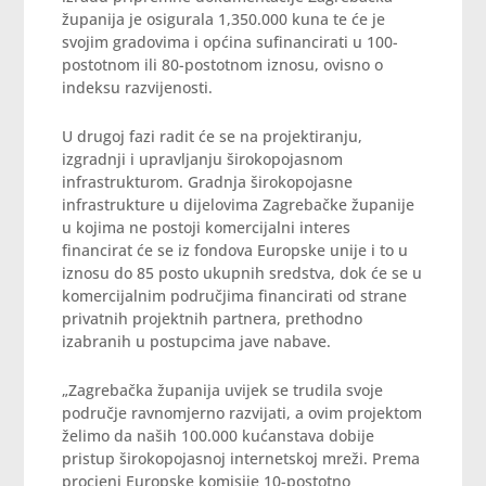
županija je osigurala 1,350.000 kuna te će je
svojim gradovima i općina sufinancirati u 100-
postotnom ili 80-postotnom iznosu, ovisno o
indeksu razvijenosti.
U drugoj fazi radit će se na projektiranju,
izgradnji i upravljanju širokopojasnom
infrastrukturom. Gradnja širokopojasne
infrastrukture u dijelovima Zagrebačke županije
u kojima ne postoji komercijalni interes
financirat će se iz fondova Europske unije i to u
iznosu do 85 posto ukupnih sredstva, dok će se u
komercijalnim područjima financirati od strane
privatnih projektnih partnera, prethodno
izabranih u postupcima jave nabave.
„Zagrebačka županija uvijek se trudila svoje
područje ravnomjerno razvijati, a ovim projektom
želimo da naših 100.000 kućanstava dobije
pristup širokopojasnoj internetskoj mreži. Prema
procjeni Europske komisije 10-postotno