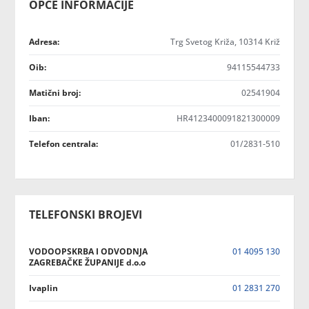
OPĆE INFORMACIJE
Adresa:
Trg Svetog Križa, 10314 Križ
Oib:
94115544733
Matični broj:
02541904
Iban:
HR4123400091821300009
Telefon centrala:
01/2831-510
TELEFONSKI BROJEVI
VODOOPSKRBA I ODVODNJA
01 4095 130
ZAGREBAČKE ŽUPANIJE d.o.o
Ivaplin
01 2831 270