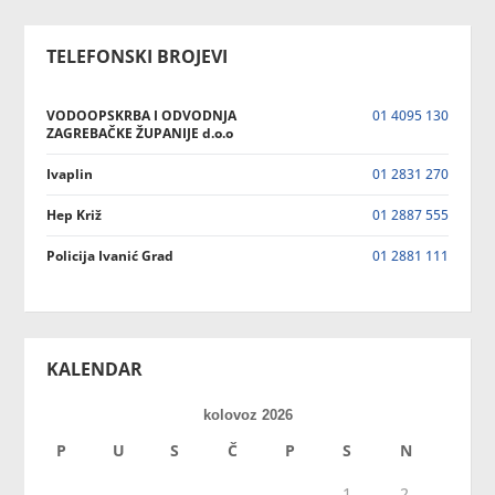
TELEFONSKI BROJEVI
VODOOPSKRBA I ODVODNJA
01 4095 130
ZAGREBAČKE ŽUPANIJE d.o.o
Ivaplin
01 2831 270
Hep Križ
01 2887 555
Policija Ivanić Grad
01 2881 111
KALENDAR
kolovoz 2026
P
U
S
Č
P
S
N
1
2