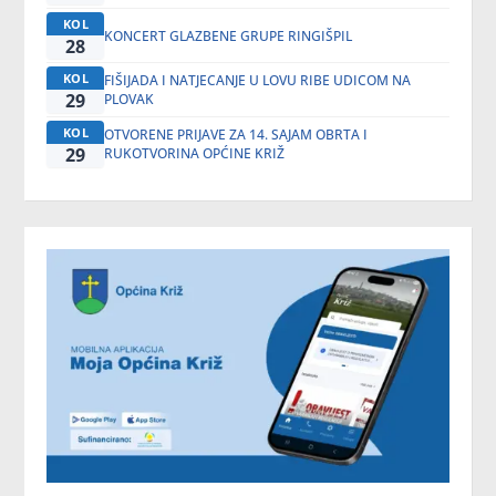
KOL
KONCERT GLAZBENE GRUPE RINGIŠPIL
28
KOL
FIŠIJADA I NATJECANJE U LOVU RIBE UDICOM NA
29
PLOVAK
KOL
OTVORENE PRIJAVE ZA 14. SAJAM OBRTA I
29
RUKOTVORINA OPĆINE KRIŽ