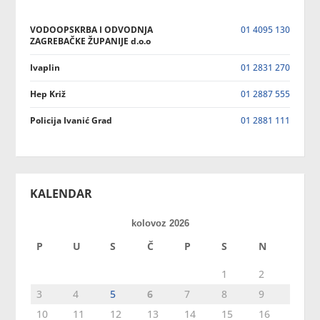
VODOOPSKRBA I ODVODNJA
01 4095 130
ZAGREBAČKE ŽUPANIJE d.o.o
Ivaplin
01 2831 270
Hep Križ
01 2887 555
Policija Ivanić Grad
01 2881 111
KALENDAR
kolovoz 2026
P
U
S
Č
P
S
N
1
2
3
4
5
6
7
8
9
10
11
12
13
14
15
16