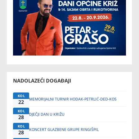
NADOLAZEĆI DOGAĐAJI
KOL
MEMORIJALNI TURNIR HODAK-PETRLIĆ-DED-KOS
22
KOL
DJEČJI DAN U KRIŽU
28
KOL
KONCERT GLAZBENE GRUPE RINGIŠPIL
28