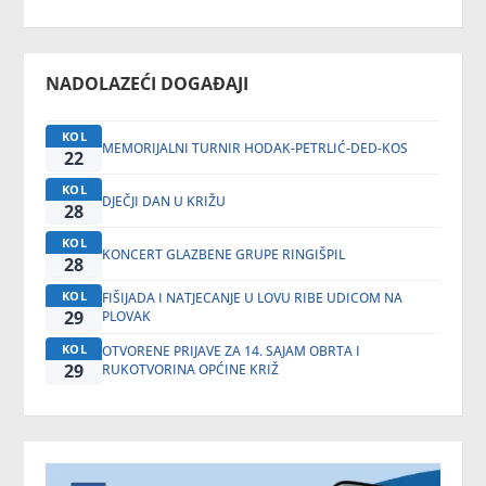
NADOLAZEĆI DOGAĐAJI
KOL
MEMORIJALNI TURNIR HODAK-PETRLIĆ-DED-KOS
22
KOL
DJEČJI DAN U KRIŽU
28
KOL
KONCERT GLAZBENE GRUPE RINGIŠPIL
28
KOL
FIŠIJADA I NATJECANJE U LOVU RIBE UDICOM NA
29
PLOVAK
KOL
OTVORENE PRIJAVE ZA 14. SAJAM OBRTA I
29
RUKOTVORINA OPĆINE KRIŽ