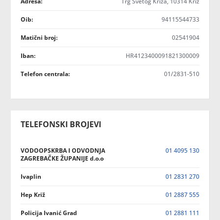
Adresa:
Trg Svetog Križa, 10314 Križ
Oib:
94115544733
Matični broj:
02541904
Iban:
HR4123400091821300009
Telefon centrala:
01/2831-510
TELEFONSKI BROJEVI
VODOOPSKRBA I ODVODNJA
01 4095 130
ZAGREBAČKE ŽUPANIJE d.o.o
Ivaplin
01 2831 270
Hep Križ
01 2887 555
Policija Ivanić Grad
01 2881 111