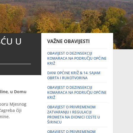
ŠĆU U
VAŽNE OBAVIJESTI
OBAVIJEST O DEZINSEKCIJI
KOMARACA NA PODRUČJU OPĆINE
KRIŽ
DANI OPĆINE KRIŽ & 14. SAJAM
OBRTA I RUKOTVORINA
OBAVIJEST O DEZINSEKCIJI
godine, u Domu
KOMARACA NA PODRUČJU OPĆINE
KRIŽ
otporu Mjesnog
OBAVIJEST O PRIVREMENOM
agreba čiji
ZATVARANJU I REGULACIJI
nine.
PROMETA NA DIONICI CESTE U
ŠIRINCU
OBAVIJEST O PRIVREMENOM