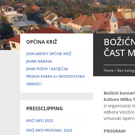
BOŽIĆN
OPĆINA KRIŽ
ČAST M
DOKUMENTI OPĆINE KRIŽ
JAVNA NABAVA
JAVNI POZIVI I NATJEČAJI
Home
/
Bez katego
PRIJAVA KVARA ILI NEDOSTATAKA
OBRASCI
Božićni koncert
kulture Milka 
U organizaciji 
PRESSCLIPPING
odbora Vezišće 
vrhunski operni
KRIŽ INFO 2025.
KRIŽ INFO PROSINAC 2024.
PROGRAM: