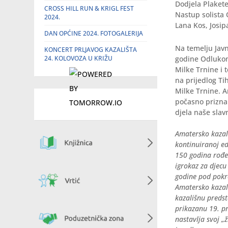
Dodjela Plaket
CROSS HILL RUN & KRIGL FEST
Nastup solista
2024.
Lana Kos, Josipa
DAN OPĆINE 2024. FOTOGALERIJA
Na temelju Javn
KONCERT PRLJAVOG KAZALIŠTA
24. KOLOVOZA U KRIŽU
godine Odlukom
Milke Trnine i 
na prijedlog T
Milke Trnine. A
počasno priznan
djela naše sla
Amatersko kazal
kontinuiranoj ed
150 godina rođenj
igrokaz za djecu
godine pod pokr
Amatersko kazali
kazališnu predst
prikazanu 19. p
nastavlja svoj „