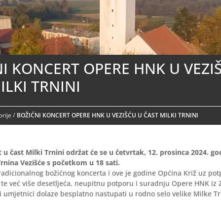
I KONCERT OPERE HNK U VEZI
ILKI TRNINI
rije
/
BOŽIĆNI KONCERT OPERE HNK U VEZIŠĆU U ČAST MILKI TRNINI
 u čast Milki Trnini održat će se u četvrtak, 12. prosinca 2024. 
Trnina Vezišće s početkom u 18 sati.
tradicionalnog božićnog koncerta i ove je godine Općina Križ uz p
te već više desetljeća, neupitnu potporu i suradnju Opere HNK iz Z
 umjetnici dolaze besplatno nastupati u rodno selo velike Milke Tr