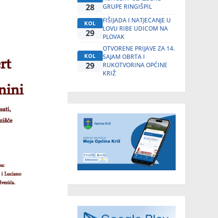
28
GRUPE RINGIŠPIL
FIŠIJADA I NATJECANJE U
KOL
LOVU RIBE UDICOM NA
29
PLOVAK
OTVORENE PRIJAVE ZA 14.
KOL
SAJAM OBRTA I
29
RUKOTVORINA OPĆINE
KRIŽ