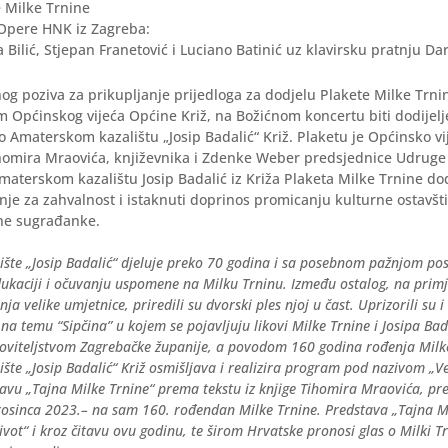
e Milke Trnine
 Opere HNK iz Zagreba:
 Bilić, Stjepan Franetović i Luciano Batinić uz klavirsku pratnju Dar
og poziva za prikupljanje prijedloga za dodjelu Plakete Milke Trni
 Općinskog vijeća Općine Križ, na Božićnom koncertu biti dodijelj
to Amaterskom kazalištu „Josip Badalić“ Križ. Plaketu je Općinsko vij
ihomira Mraovića, književnika i Zdenke Weber predsjednice Udruge
materskom kazalištu Josip Badalić iz Križa Plaketa Milke Trnine dod
je za zahvalnost i istaknuti doprinos promicanju kulturne ostavšt
vne sugrađanke.
ište „Josip Badalić“ djeluje preko 70 godina i sa posebnom pažnjom po
ukaciji i očuvanju uspomene na Milku Trninu. Između ostalog, na primj
a velike umjetnice, priredili su dvorski ples njoj u čast. Uprizorili su i 
 na temu “Sipčina” u kojem se pojavljuju likovi Milke Trnine i Josipa Bad
oviteljstvom Zagrebačke županije, a povodom 160 godina rođenja Milke
šte „Josip Badalić“ Križ osmišljava i realizira program pod nazivom „Ve
avu „Tajna Milke Trnine“ prema tekstu iz knjige Tihomira Mraovića, pr
rosinca 2023.– na sam 160. rođendan Milke Trnine. Predstava „Tajna Mi
život“ i kroz čitavu ovu godinu, te širom Hrvatske pronosi glas o Milki Tr