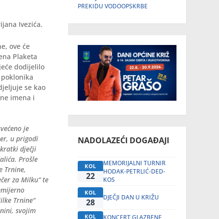
PREKIDU VODOOPSKRBE
ijana Ivezića.
ne, ove će
ena Plaketa
eće dodijelilo
 poklonika
jeljuje se kao
ine imena i
svećeno je
er, u prigodi
NADOLAZEĆI DOGAĐAJI
kratki dječji
alića. Prošle
MEMORIJALNI TURNIR
KOL
 Trnine,
HODAK-PETRLIĆ-DED-
22
čer za Milku“ te
KOS
emijerno
KOL
DJEČJI DAN U KRIŽU
lke Trnine“
28
nini, svojim
KOL
KONCERT GLAZBENE