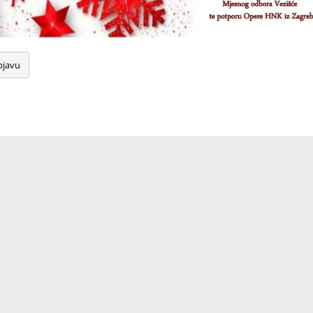
bjavu