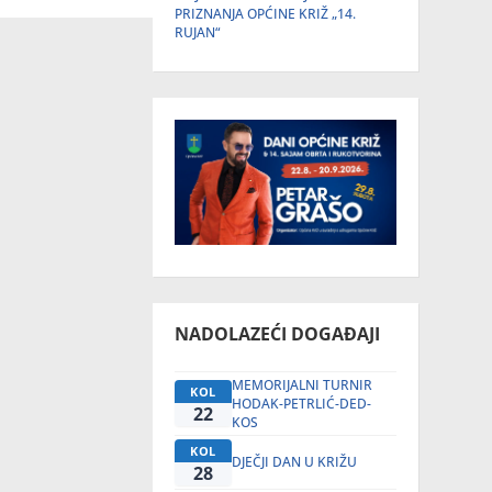
PRIZNANJA OPĆINE KRIŽ „14.
RUJAN“
NADOLAZEĆI DOGAĐAJI
MEMORIJALNI TURNIR
KOL
HODAK-PETRLIĆ-DED-
22
KOS
KOL
DJEČJI DAN U KRIŽU
28