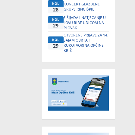
KOL
KONCERT GLAZBENE
28
GRUPE RINGIŠPIL
FIŠIJADA I NATJECANJE U
KOL
LOVU RIBE UDICOM NA
29
PLOVAK
OTVORENE PRIJAVE ZA 14.
KOL
SAJAM OBRTA I
29
RUKOTVORINA OPĆINE
KRIŽ