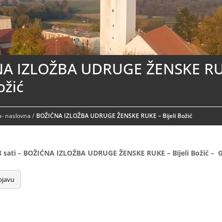
A IZLOŽBA UDRUGE ŽENSKE RU
ožić
- naslovna
/
BOŽIĆNA IZLOŽBA UDRUGE ŽENSKE RUKE – Bijeli Božić
8 sati – BOŽIĆNA IZLOŽBA UDRUGE ŽENSKE RUKE – Bijeli Božić – Ga
bjavu