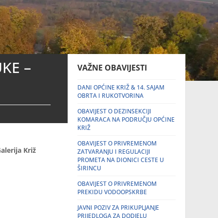
KE –
VAŽNE OBAVIJESTI
DANI OPĆINE KRIŽ & 14. SAJAM
OBRTA I RUKOTVORINA
OBAVIJEST O DEZINSEKCIJI
KOMARACA NA PODRUČJU OPĆINE
KRIŽ
OBAVIJEST O PRIVREMENOM
lerija Križ
ZATVARANJU I REGULACIJI
PROMETA NA DIONICI CESTE U
ŠIRINCU
OBAVIJEST O PRIVREMENOM
PREKIDU VODOOPSKRBE
JAVNI POZIV ZA PRIKUPLJANJE
PRIJEDLOGA ZA DODJELU