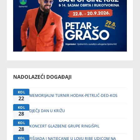
NADOLAZEĆI DOGAĐAJI
KOL
MEMORIJALNI TURNIR HODAK-PETRLIĆ-DED-KOS
22
KOL
DJEČJI DAN U KRIŽU
28
KOL
KONCERT GLAZBENE GRUPE RINGIŠPIL
28
KOL
FIŠIJADA I NATJECANJE U LOVU RIBE UDICOM NA