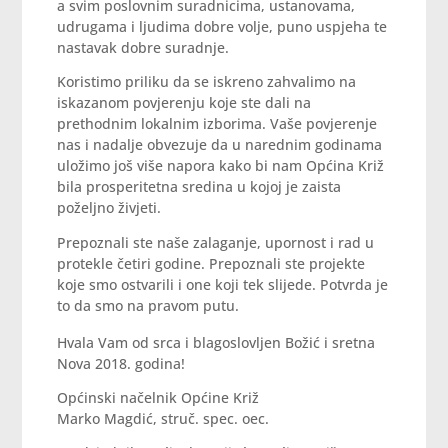
a svim poslovnim suradnicima, ustanovama,
udrugama i ljudima dobre volje, puno uspjeha te
nastavak dobre suradnje.
Koristimo priliku da se iskreno zahvalimo na
iskazanom povjerenju koje ste dali na
prethodnim lokalnim izborima. Vaše povjerenje
nas i nadalje obvezuje da u narednim godinama
uložimo još više napora kako bi nam Općina Križ
bila prosperitetna sredina u kojoj je zaista
poželjno živjeti.
Prepoznali ste naše zalaganje, upornost i rad u
protekle četiri godine. Prepoznali ste projekte
koje smo ostvarili i one koji tek slijede. Potvrda je
to da smo na pravom putu.
Hvala Vam od srca i blagoslovljen Božić i sretna
Nova 2018. godina!
Općinski načelnik Općine Križ
Marko Magdić, struč. spec. oec.