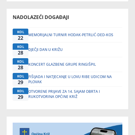
NADOLAZEĆI DOGAĐAJI
KOL
MEMORIJALNI TURNIR HODAK-PETRLIĆ-DED-KOS
22
KOL
DJEČJI DAN U KRIŽU
28
KOL
KONCERT GLAZBENE GRUPE RINGIŠPIL
28
KOL
FIŠIJADA I NATJECANJE U LOVU RIBE UDICOM NA
29
PLOVAK
KOL
OTVORENE PRIJAVE ZA 14. SAJAM OBRTA I
29
RUKOTVORINA OPĆINE KRIŽ