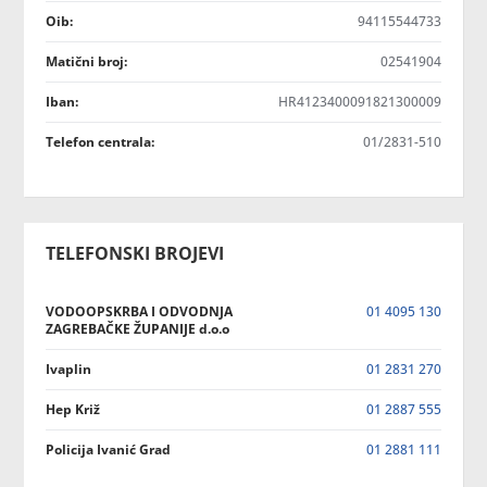
Oib:
94115544733
Matični broj:
02541904
Iban:
HR4123400091821300009
Telefon centrala:
01/2831-510
TELEFONSKI BROJEVI
VODOOPSKRBA I ODVODNJA
01 4095 130
ZAGREBAČKE ŽUPANIJE d.o.o
Ivaplin
01 2831 270
Hep Križ
01 2887 555
Policija Ivanić Grad
01 2881 111