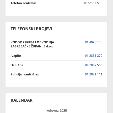
Telefon centrala:
01/2831-510
TELEFONSKI BROJEVI
VODOOPSKRBA I ODVODNJA
01 4095 130
ZAGREBAČKE ŽUPANIJE d.o.o
Ivaplin
01 2831 270
Hep Križ
01 2887 555
Policija Ivanić Grad
01 2881 111
KALENDAR
kolovoz 2026