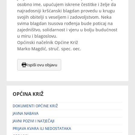
osobno ime, upućujem iskrene čestitke i želje da
najradosniji kršćanski blagdan provedu u krugu
svojih obitelji s veseljem i zadovoljstvom. Neka
svima blagdan Isusova rođenja bude poticaj na
zajedništvo, solidarnost i vjeru u bolju budućnost
u miru i blagoslovu.
Općinski načelnik Općine Križ
Marko Magdić, struč. spec. oec.
Ispiši ovu objavu
OPĆINA KRIŽ
DOKUMENTI OPĆINE KRIŽ
JAVNA NABAVA
JAVNI POZIVI I NATJEČAJI
PRIJAVA KVARA ILI NEDOSTATAKA