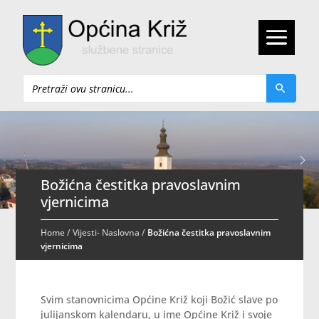
Pretraži
Božićna čestitka pravoslavnim
vjernicima
Home
/
Vijesti- Naslovna
/
Božićna čestitka pravoslavnim
vjernicima
Svim stanovnicima Općine Križ koji Božić slave po
julijanskom kalendaru, u ime Općine Križ i svoje