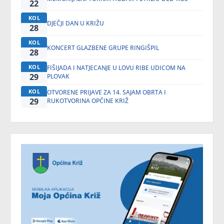
22
KOL
DJEČJI DAN U KRIŽU
28
KOL
KONCERT GLAZBENE GRUPE RINGIŠPIL
28
KOL
FIŠIJADA I NATJECANJE U LOVU RIBE UDICOM NA
29
PLOVAK
KOL
OTVORENE PRIJAVE ZA 14. SAJAM OBRTA I
29
RUKOTVORINA OPĆINE KRIŽ