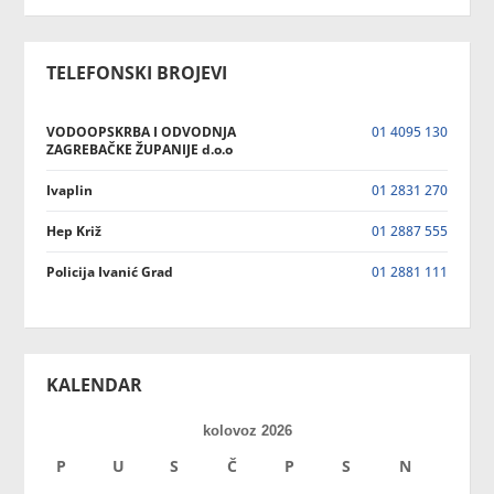
TELEFONSKI BROJEVI
VODOOPSKRBA I ODVODNJA
01 4095 130
ZAGREBAČKE ŽUPANIJE d.o.o
Ivaplin
01 2831 270
Hep Križ
01 2887 555
Policija Ivanić Grad
01 2881 111
KALENDAR
kolovoz 2026
P
U
S
Č
P
S
N