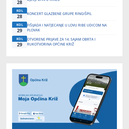
28
KOL
KONCERT GLAZBENE GRUPE RINGIŠPIL
28
KOL
FIŠIJADA I NATJECANJE U LOVU RIBE UDICOM NA
29
PLOVAK
KOL
OTVORENE PRIJAVE ZA 14. SAJAM OBRTA I
29
RUKOTVORINA OPĆINE KRIŽ