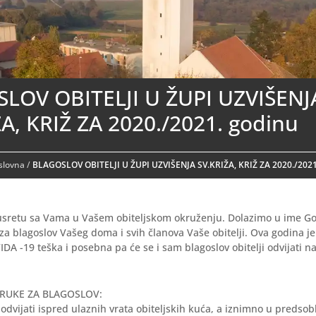
LOV OBITELJI U ŽUPI UZVIŠENJ
A, KRIŽ ZA 2020./2021. godinu
aslovna
/
BLAGOSLOV OBITELJI U ŽUPI UZVIŠENJA SV.KRIŽA, KRIŽ ZA 2020./2021
sretu sa Vama u Vašem obiteljskom okruženju. Dolazimo u ime Go
za blagoslov Vašeg doma i svih članova Vaše obitelji. Ova godina j
A -19 teška i posebna pa će se i sam blagoslov obitelji odvijati 
ORUKE ZA BLAGOSLOV:
 odvijati ispred ulaznih vrata obiteljskih kuća, a iznimno u predsobl