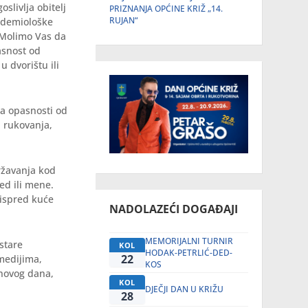
slivlja obitelj
PRIZNANJA OPĆINE KRIŽ „14.
RUJAN“
pidemiološke
. Molimo Vas da
asnost od
u dvorištu ili
ma opasnosti od
a rukovanja,
ržavanja kod
ed ili mene.
 ispred kuće
NADOLAZEĆI DOGAĐAJI
MEMORIJALNI TURNIR
stare
KOL
HODAK-PETRLIĆ-DED-
22
 medijima,
KOS
o novog dana,
KOL
DJEČJI DAN U KRIŽU
28