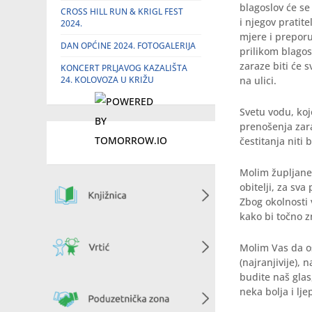
blagoslov će se
CROSS HILL RUN & KRIGL FEST
i njegov pratit
2024.
mjere i preporu
DAN OPĆINE 2024. FOTOGALERIJA
prilikom blagos
zaraze biti će 
KONCERT PRLJAVOG KAZALIŠTA
24. KOLOVOZA U KRIŽU
na ulici.
Svetu vodu, koj
prenošenja zara
čestitanja niti
Molim župljane
obitelji, za sv
Zbog okolnosti
kako bi točno z
Molim Vas da o
(najranjivije),
budite naš glas
neka bolja i lj