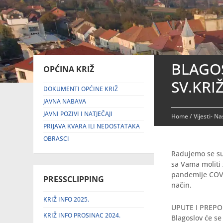
BLAGOS
OPĆINA KRIŽ
SV.KRIŽ
DOKUMENTI OPĆINE KRIŽ
JAVNA NABAVA
JAVNI POZIVI I NATJEČAJI
Home
/
Vijesti- N
PRIJAVA KVARA ILI NEDOSTATAKA
OBRASCI
Radujemo se su
sa Vama moliti 
pandemije COVID
PRESSCLIPPING
način.
KRIŽ INFO 2025.
UPUTE I PREP
KRIŽ INFO PROSINAC 2024.
Blagoslov će se