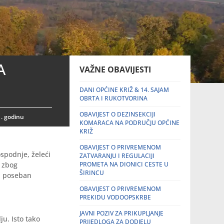
A
VAŽNE OBAVIJESTI
DANI OPĆINE KRIŽ & 14. SAJAM
OBRTA I RUKOTVORINA
OBAVIJEST O DEZINSEKCIJI
. godinu
KOMARACA NA PODRUČJU OPĆINE
KRIŽ
OBAVIJEST O PRIVREMENOM
spodnje, želeći
ZATVARANJU I REGULACIJI
e zbog
PROMETA NA DIONICI CESTE U
ŠIRINCU
na poseban
OBAVIJEST O PRIVREMENOM
PREKIDU VODOOPSKRBE
JAVNI POZIV ZA PRIKUPLJANJE
ju. Isto tako
PRIJEDLOGA ZA DODJELU