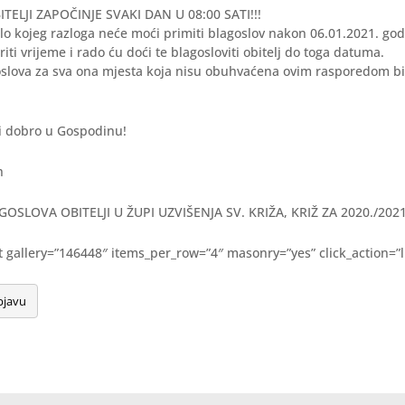
ELJI ZAPOČINJE SVAKI DAN U 08:00 SATI!!!
 bilo kojeg razloga neće moći primiti blagoslov nakon 06.01.2021. g
iti vrijeme i rado ću doći te blagosloviti obitelj do toga datuma.
slova za sva ona mjesta koja nisu obuhvaćena ovim rasporedom bit
i dobro u Gospodinu!
h
SLOVA OBITELJI U ŽUPI UZVIŠENJA SV. KRIŽA, KRIŽ ZA 2020./2021
pt gallery=”146448″ items_per_row=”4″ masonry=”yes” click_action=”l
bjavu