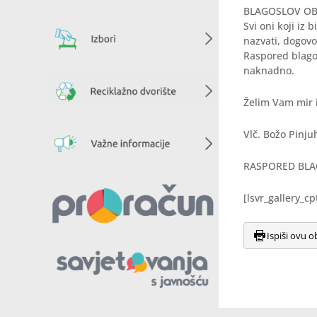
BLAGOSLOV OBIT
Svi oni koji iz
nazvati, dogovor
Raspored blago
naknadno.
Želim Vam mir 
Vlč. Božo Pinju
RASPORED BLAGO
[lsvr_gallery_c
Ispiši ovu o