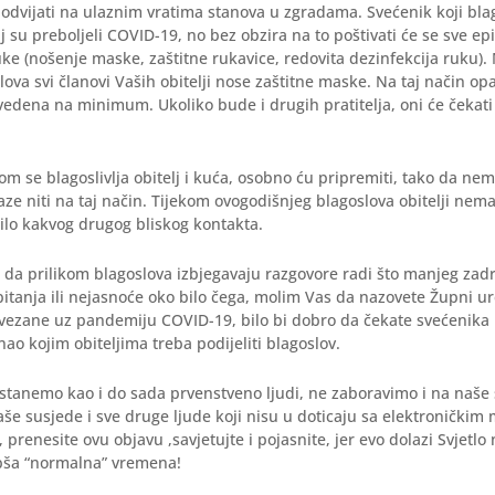
 odvijati na ulaznim vratima stanova u zgradama. Svećenik koji blago
elj su preboljeli COVID-19, no bez obzira na to poštivati će se sve e
ke (nošenje maske, zaštitne rukavice, redovita dezinfekcija ruku)
lova svi članovi Vaših obitelji nose zaštitne maske. Na taj način op
svedena na minimum. Ukoliko bude i drugih pratitelja, oni će čekati 
om se blagoslivlja obitelj i kuća, osobno ću pripremiti, tako da ne
ze niti na taj način. Tijekom ovogodišnjeg blagoslova obitelji nem
 bilo kakvog drugog bliskog kontakta.
 da prilikom blagoslova izbjegavaju razgovore radi što manjeg zad
a pitanja ili nejasnoće oko bilo čega, molim Vas da nazovete Župni ur
 vezane uz pandemiju COVID-19, bilo bi dobro da čekate svećenika
nao kojim obiteljima treba podijeliti blagoslov.
stanemo kao i do sada prvenstveno ljudi, ne zaboravimo i na naše 
 naše susjede i sve druge ljude koji nisu u doticaju sa elektroničkim
, prenesite ovu objavu ,savjetujte i pojasnite, jer evo dolazi Svjetl
epša “normalna” vremena!