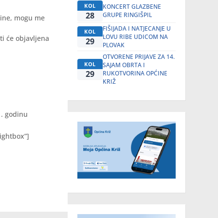
KOL
KONCERT GLAZBENE
28
GRUPE RINGIŠPIL
odine, mogu me
FIŠIJADA I NATJECANJE U
KOL
LOVU RIBE UDICOM NA
i će objavljena
29
PLOVAK
OTVORENE PRIJAVE ZA 14.
KOL
SAJAM OBRTA I
29
RUKOTVORINA OPĆINE
KRIŽ
. godinu
ightbox”]