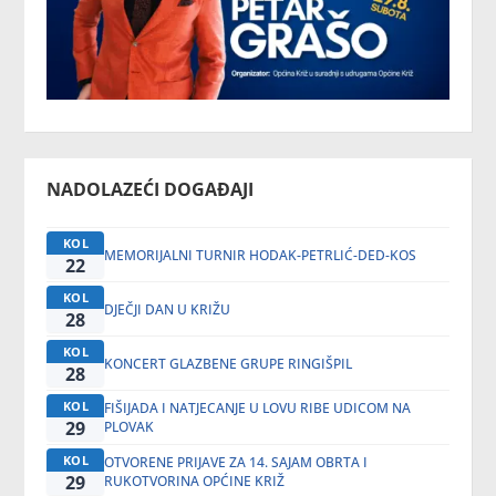
NADOLAZEĆI DOGAĐAJI
KOL
MEMORIJALNI TURNIR HODAK-PETRLIĆ-DED-KOS
22
KOL
DJEČJI DAN U KRIŽU
28
KOL
KONCERT GLAZBENE GRUPE RINGIŠPIL
28
KOL
FIŠIJADA I NATJECANJE U LOVU RIBE UDICOM NA
29
PLOVAK
KOL
OTVORENE PRIJAVE ZA 14. SAJAM OBRTA I
29
RUKOTVORINA OPĆINE KRIŽ