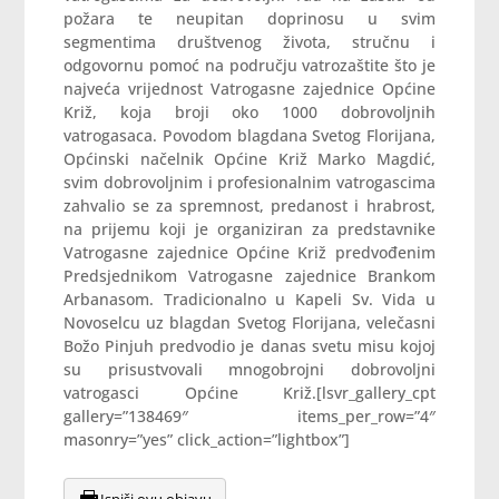
požara te neupitan doprinosu u svim
segmentima društvenog života, stručnu i
odgovornu pomoć na području vatrozaštite što je
najveća vrijednost Vatrogasne zajednice Općine
Križ, koja broji oko 1000 dobrovoljnih
vatrogasaca. Povodom blagdana Svetog Florijana,
Općinski načelnik Općine Križ Marko Magdić,
svim dobrovoljnim i profesionalnim vatrogascima
zahvalio se za spremnost, predanost i hrabrost,
na prijemu koji je organiziran za predstavnike
Vatrogasne zajednice Općine Križ predvođenim
Predsjednikom Vatrogasne zajednice Brankom
Arbanasom. Tradicionalno u Kapeli Sv. Vida u
Novoselcu uz blagdan Svetog Florijana, velečasni
Božo Pinjuh predvodio je danas svetu misu kojoj
su prisustvovali mnogobrojni dobrovoljni
vatrogasci Općine Križ.[lsvr_gallery_cpt
gallery=”138469″ items_per_row=”4″
masonry=”yes” click_action=”lightbox”]