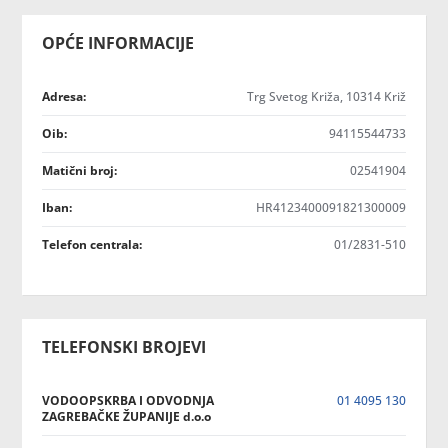
OPĆE INFORMACIJE
Adresa:
Trg Svetog Križa, 10314 Križ
Oib:
94115544733
Matični broj:
02541904
Iban:
HR4123400091821300009
Telefon centrala:
01/2831-510
TELEFONSKI BROJEVI
VODOOPSKRBA I ODVODNJA
01 4095 130
ZAGREBAČKE ŽUPANIJE d.o.o