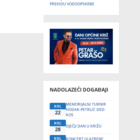
PREKIDU VODOOPSKRBE
NADOLAZEĆI DOGAĐAJI
MEMORIJALNI TURNIR
KOL
HODAK-PETRLIĆ-DED-
22
KOS
KOL
DJEČJI DAN U KRIŽU
28
KOL
KONCERT GLAZBENE