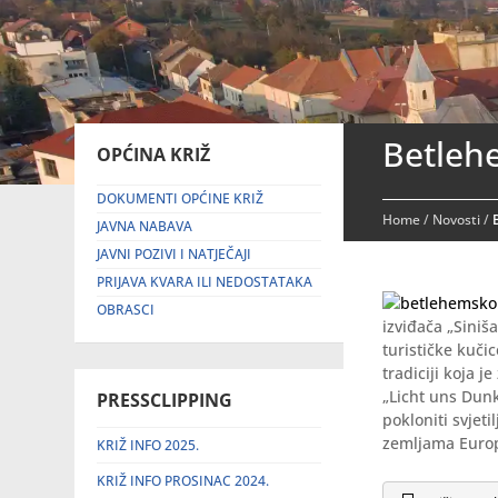
Betleh
OPĆINA KRIŽ
DOKUMENTI OPĆINE KRIŽ
Home
/
Novosti
/
JAVNA NABAVA
JAVNI POZIVI I NATJEČAJI
PRIJAVA KVARA ILI NEDOSTATAKA
OBRASCI
izviđača „Siniš
turističke kuči
tradiciji koja j
„Licht uns Dunk
PRESSCLIPPING
pokloniti svjet
zemljama Europ
KRIŽ INFO 2025.
KRIŽ INFO PROSINAC 2024.