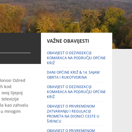
VAŽNE OBAVIJESTI
OBAVIJEST O DEZINSEKCIJI
KOMARACA NA PODRUČJU OPĆINE
KRIŽ
DANI OPĆINE KRIŽ & 14. SAJAM
OBRTA I RUKOTVORINA
 donosi Odred
5 h kod
OBAVIJEST O DEZINSEKCIJI
KOMARACA NA PODRUČJU OPĆINE
ovoj lijepoj
KRIŽ
televizije
ila kao zahvalu
OBAVIJEST O PRIVREMENOM
na u mnogim
ZATVARANJU I REGULACIJI
PROMETA NA DIONICI CESTE U
ŠIRINCU
OBAVIJEST O PRIVREMENOM