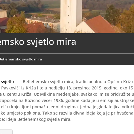
emsko svjetlo mira
Betlehemsko svjetlo mira
Betlehemsko svjetlo mira, tradicionalno u Općinu Križ
a Pavković“ iz Križa i to u nedjelju 13. prosinca 2015. godine, oko 1
ce u centru Križa. Uz Milkine medenjake, svakako im se pridružite u 
e započela na Božićno večer 1986. godine kada je u emisiji austrijske 
el“ u kojoj ljudi pomažu jedni drugima, jedna je gledateljica odluč
iljke umjesto poklona. Tako se razvila divna ideja koja je prihvaće
e: ideja Betlehemskog svjetla mira.