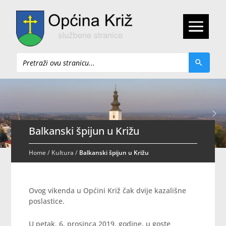
Pretraži
Balkanski špijun u Križu
Home
/
Kultura
/
Balkanski špijun u Križu
Ovog vikenda u Općini Križ čak dvije kazališne
poslastice.
U petak, 6. prosinca 2019. godine, u goste