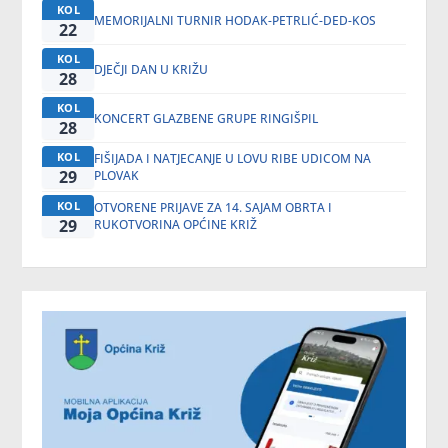
KOL
MEMORIJALNI TURNIR HODAK-PETRLIĆ-DED-KOS
22
KOL
DJEČJI DAN U KRIŽU
28
KOL
KONCERT GLAZBENE GRUPE RINGIŠPIL
28
KOL
FIŠIJADA I NATJECANJE U LOVU RIBE UDICOM NA
29
PLOVAK
KOL
OTVORENE PRIJAVE ZA 14. SAJAM OBRTA I
29
RUKOTVORINA OPĆINE KRIŽ