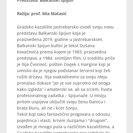
Predstava: Balkanski špijun
Režija: prof. Mia Matasić
Gradsko kazalište Jastrebarsko izvodi svoju novu
predstavu Balkanski špijun koja je
praizvedena 2019. godine u Jastrebarskom.
Balkanski špijun kultni je tekst Dušana
Kovačevića prema kojem je 1983. praizvedna
predstava, a 1984. snimljen film. U središtu priče
je Ilija Čvorović, pošten čovjek s margine koji je
umislio da je njegov podstanar terorist koji želi
rušiti državu. Ilija svakodnevno za svoju ideju
pronalazi dokaze “jer je sve suprotno od onoga
kako izgleda” i amaterski se, ali sa srcem, hvata
profesionalnog zadatka – špijunaže. U misiju
pritom uspijeva uključiti svoju ženu Danicu i
brata Đuru, ali ne i kćer Sonju.
Tekst koji tako fantastično progovara o odnosu
pojedinca i vlasti, krivim iluzijama i “drugom”,
izvođen je mnogo puta u različitim kazalištima, a
Gradsko kazalište Jastrebarsko nije izdržalo da