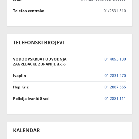
Telefon centrala:
01/2831-510
TELEFONSKI BROJEVI
VODOOPSKRBA I ODVODNJA
01 4095 130
ZAGREBAČKE ŽUPANIJE d.o.o
Ivaplin
01 2831 270
Hep Križ
01 2887 555
Policija Ivanić Grad
01 2881 111
KALENDAR