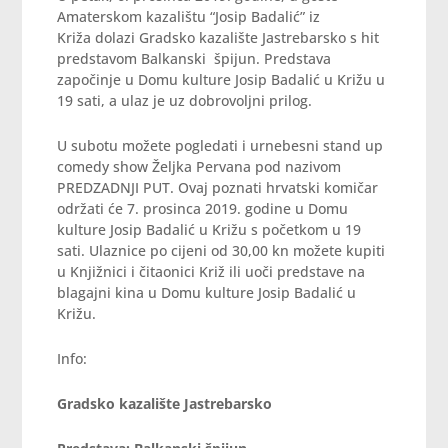
Amaterskom kazalištu “Josip Badalić” iz
Križa dolazi Gradsko kazalište Jastrebarsko s hit
predstavom Balkanski špijun. Predstava
započinje u Domu kulture Josip Badalić u Križu u
19 sati, a ulaz je uz dobrovoljni prilog.
U subotu možete pogledati i urnebesni stand up
comedy show Željka Pervana pod nazivom
PREDZADNJI PUT. Ovaj poznati hrvatski komičar
održati će 7. prosinca 2019. godine u Domu
kulture Josip Badalić u Križu s početkom u 19
sati. Ulaznice po cijeni od 30,00 kn možete kupiti
u Knjižnici i čitaonici Križ ili uoči predstave na
blagajni kina u Domu kulture Josip Badalić u
Križu.
Info:
Gradsko kazalište Jastrebarsko