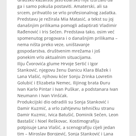
ga i samo pokuša postaviti. Amaterski, ali sa
srcem, prihvatilo se vrlo profesionalnog zadatka.
Predstavu je režirala Mia Matasić, a tekst su joj
današnjim prilikama pomogli adaptirati Vladimir
Rađenović i Iris Sečen. Predstava tako, osim već
spomenutog progovara i o današnjim prilikama –
nema ništa preko veze, uništavanje
gospodarstva, društvenim mrežama i još
ponekim vrlo aktualnim situacijama.
Iliju Čvorovića glume Hrvoje Sertić i Igor
Stanković, njegovu ženu Danicu Klara Blažek i
Lana Vlašić, njihovu kćer Sonju Zrinka Lovretin
Golubić i Elizabeta Nemec, Ilijinog brata Đuru
Ivan Karlo Pintar i Ivan Puškar, a podstanara Ivan
Neumann i Ivan Vinšćak.
Produkcijski dio odradili su Sonja Stanković i
Damir Kuzmić, a vrlo zahtjevnu tehničku stranu
Damir Kuzmic, Ivica Batušić, Dominik Sečen, Leon
Bastašić i Noel Reškovac. Kostimografiju
potpisuje Lana Vlašić, a scenografiju cijeli jedan
tim – Miroslav Borojević, Sonja Stanković i Lana