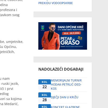
PREKIDU VODOOPSKRBE
odina
profesora i
stavkom svog
obe, umjetnike,
ašu Općinu,
jetničkih,
NADOLAZEĆI DOGAĐAJI
su nam
MEMORIJALNI TURNIR
KOL
 ruski jezik,
HODAK-PETRLIĆ-DED-
22
či i prvi
KOS
jedlog
KOL
DJEČJI DAN U KRIŽU
sori sa kojima
28
ena Medarić,
KOL
KONCERT GLAZBENE