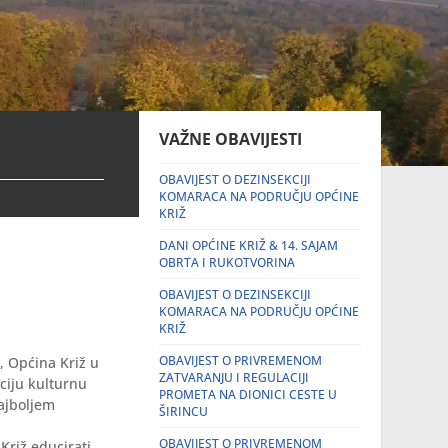
VAŽNE OBAVIJESTI
OBAVIJEST O DEZINSEKCIJI
KOMARACA NA PODRUČJU OPĆINE
KRIŽ
DANI OPĆINE KRIŽ & 14. SAJAM
OBRTA I RUKOTVORINA
OBAVIJEST O DEZINSEKCIJI
KOMARACA NA PODRUČJU OPĆINE
KRIŽ
OBAVIJEST O PRIVREMENOM
, Općina Križ u
ZATVARANJU I REGULACIJI
ciju kulturnu
PROMETA NA DIONICI CESTE U
najboljem
ŠIRINCU
OBAVIJEST O PRIVREMENOM
Križ educirati,