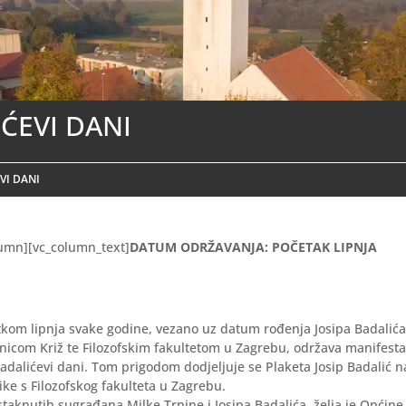
ĆEVI DANI
VI DANI
lumn][vc_column_text]
DATUM ODRŽAVANJA: POČETAK LIPNJA
kom lipnja svake godine, vezano uz datum rođenja Josipa Badalića
žnicom Križ te Filozofskim fakultetom u Zagrebu, održava manifesta
adalićevi dani. Tom prigodom dodjeljuje se Plaketa Josip Badalić 
ike s Filozofskog fakulteta u Zagrebu.
taknutih sugrađana Milke Trnine i Josipa Badalića, želja je Općine 