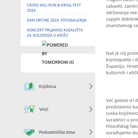
CROSS HILL RUN & KRIGL FEST
zabaviti, zaintr
2024.
održavanja ove 
uspjeh dobitni
DAN OPĆINE 2024. FOTOGALERIJA
znanstvenog ra
KONCERT PRLJAVOG KAZALIŠTA
24. KOLOVOZA U KRIŽU
Naš je cilj pro
kozmopolite i d
Županiju, Hrvat
kulturnih i etič
Već gotovo tri
predstavnici ka
ruska književnos
suradnici u pro
Filozofskog fak
surađujemo dugi