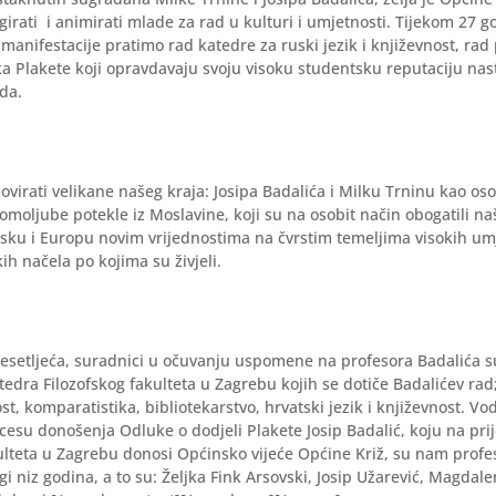
igirati i animirati mlade za rad u kulturi i umjetnosti. Tijekom 27 g
manifestacije pratimo rad katedre za ruski jezik i književnost, rad 
ka Plakete koji opravdavaju svoju visoku studentsku reputaciju na
da.
movirati velikane našeg kraja: Josipa Badalića i Milku Trninu kao os
omoljube potekle iz Moslavine, koji su na osobit način obogatili n
sku i Europu novim vrijednostima na čvrstim temeljima visokih um
kih načela po kojima su živjeli.
 desetljeća, suradnici u očuvanju uspomene na profesora Badalića 
tedra Filozofskog fakulteta u Zagrebu kojih se dotiče Badalićev rad;
t, komparatistika, bibliotekarstvo, hrvatski jezik i književnost. Vodi
cesu donošenja Odluke o dodjeli Plakete Josip Badalić, koju na pri
ulteta u Zagrebu donosi Općinsko vijeće Općine Križ, su nam profe
 niz godina, a to su: Željka Fink Arsovski, Josip Užarević, Magdal