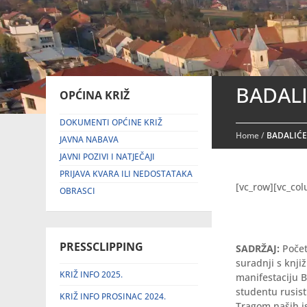
BADALI
OPĆINA KRIŽ
DOKUMENTI OPĆINE KRIŽ
Home
/
BADALIĆE
JAVNA NABAVA
JAVNI POZIVI I NATJEČAJI
PRIJAVA KVARA ILI NEDOSTATAKA
[vc_row][vc_co
OBRASCI
PRESSCLIPPING
SADRŽAJ:
Počet
suradnji s knji
KRIŽ INFO 2025.
manifestaciju B
studentu rusist
KRIŽ INFO PROSINAC 2024.
Tragom naših is