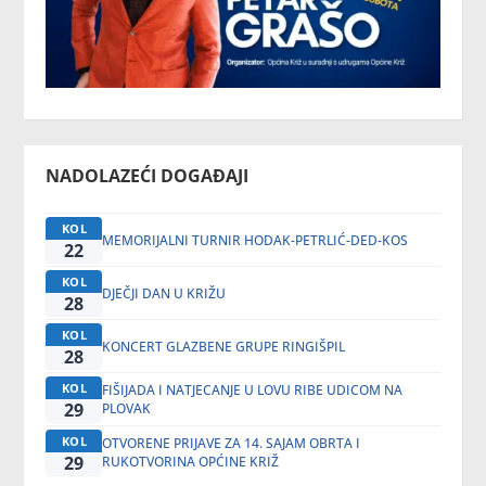
NADOLAZEĆI DOGAĐAJI
KOL
MEMORIJALNI TURNIR HODAK-PETRLIĆ-DED-KOS
22
KOL
DJEČJI DAN U KRIŽU
28
KOL
KONCERT GLAZBENE GRUPE RINGIŠPIL
28
KOL
FIŠIJADA I NATJECANJE U LOVU RIBE UDICOM NA
29
PLOVAK
KOL
OTVORENE PRIJAVE ZA 14. SAJAM OBRTA I
29
RUKOTVORINA OPĆINE KRIŽ