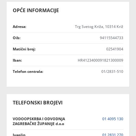
OPĆE INFORMACIJE
Adresa:
Trg Svetog Križa, 10314 Križ
Oib:
94115544733
Matični broj:
02541904
Iban:
HR4123400091821300009
Telefon centrala:
01/2831-510
TELEFONSKI BROJEVI
VODOOPSKRBA I ODVODNJA
01 4095 130
ZAGREBAČKE ŽUPANIJE d.o.o
Ivaplin
01 2831 270