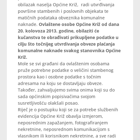
obilazak naselja Općine Križ, radi utvrđivanja
površine stambenih i poslovnih objekata te
matičnih podataka obveznika komunalne
naknade.
Ovlaštene osobe Općine Križ od dana
20. kolovoza 2013. godine, obilaziti će
kučanstva te obrađivati prikupljene podatke u
cilju što točnijeg utvrdivanja obveze plaćanja
komunalne naknade svakog stanovnika Općine
Križ.
Mole se svi građani da ovlaštenim osobama
pruže potrebne podatke o veličini stambenog
prostora kao i osobne podatke s točnim
adresama na koju se dostavljaju obveze.
Također, zahvaljujemo svima onima koji su do
sada općinskim popisivačima svojom
susretljivošću olakšali posao.
Riječ je o postupku koji se za potrebe službenih
evidencija Općine Križ obavlja izmjerom,
neposrednim zapažanjem, fotografiranjem
nekretnine, neposrednom komunikacijom s
vlasnikom ili korisnikom nekretnine, a sve radi