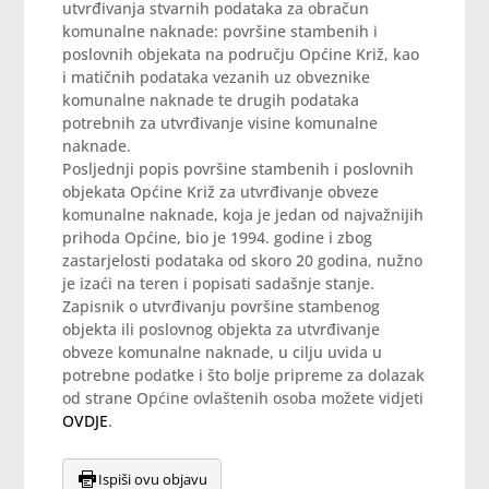
utvrđivanja stvarnih podataka za obračun
komunalne naknade: površine stambenih i
poslovnih objekata na području Općine Križ, kao
i matičnih podataka vezanih uz obveznike
komunalne naknade te drugih podataka
potrebnih za utvrđivanje visine komunalne
naknade.
Posljednji popis površine stambenih i poslovnih
objekata Općine Križ za utvrđivanje obveze
komunalne naknade, koja je jedan od najvažnijih
prihoda Općine, bio je 1994. godine i zbog
zastarjelosti podataka od skoro 20 godina, nužno
je izaći na teren i popisati sadašnje stanje.
Zapisnik o utvrđivanju površine stambenog
objekta ili poslovnog objekta za utvrđivanje
obveze komunalne naknade, u cilju uvida u
potrebne podatke i što bolje pripreme za dolazak
od strane Općine ovlaštenih osoba možete vidjeti
OVDJE
.
Ispiši ovu objavu