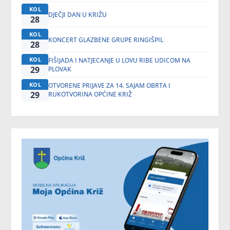
KOL
DJEČJI DAN U KRIŽU
28
KOL
KONCERT GLAZBENE GRUPE RINGIŠPIL
28
KOL
FIŠIJADA I NATJECANJE U LOVU RIBE UDICOM NA
29
PLOVAK
KOL
OTVORENE PRIJAVE ZA 14. SAJAM OBRTA I
29
RUKOTVORINA OPĆINE KRIŽ