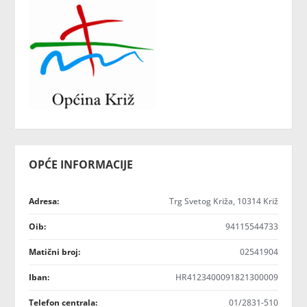
OPĆE INFORMACIJE
Adresa:
Trg Svetog Križa, 10314 Križ
Oib:
94115544733
Matični broj:
02541904
Iban:
HR4123400091821300009
Telefon centrala:
01/2831-510