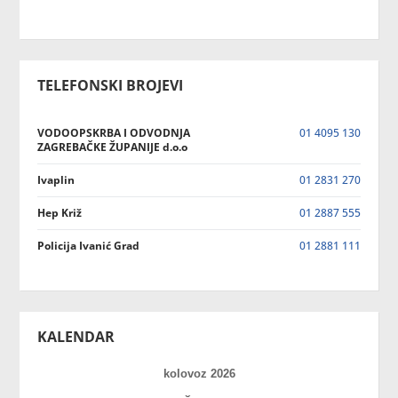
TELEFONSKI BROJEVI
VODOOPSKRBA I ODVODNJA
01 4095 130
ZAGREBAČKE ŽUPANIJE d.o.o
Ivaplin
01 2831 270
Hep Križ
01 2887 555
Policija Ivanić Grad
01 2881 111
KALENDAR
kolovoz 2026