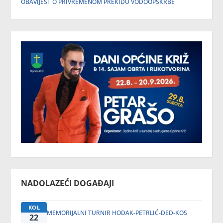
OBAVIJEST O PRIVREMENOM PREKIDU VODOOPSKRBE
NADOLAZEĆI DOGAĐAJI
KOL
MEMORIJALNI TURNIR HODAK-PETRLIĆ-DED-KOS
22