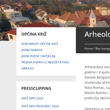
Arheolo
OPĆINA KRIŽ
DOKUMENTI OPĆINE KRIŽ
Home
/
Bez katego
JAVNA NABAVA
JAVNI POZIVI I NATJEČAJI
PRIJAVA KVARA ILI NEDOSTATAKA
Arheološka istr
OBRASCI
godine i trajal
Davida Berganta
studenata arheo
Niko Romac, Lu
PRESSCLIPPING
Marko Banda i J
područja općine
KRIŽ INFO 2025.
KRIŽ INFO PROSINAC 2024.
Otvorena je son