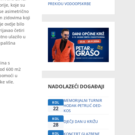
PREKIDU VODOOPSKRBE
rije, koje su
se asimetrično
n zidovima koji
je ovdje bilo
rijavao četiri
tno ulazilo u
upališna
dina s
e od 600 m2
 pomoći u
ke vile.
NADOLAZEĆI DOGAĐAJI
MEMORIJALNI TURNIR
KOL
HODAK-PETRLIĆ-DED-
22
KOS
KOL
DJEČJI DAN U KRIŽU
28
KOL
KONCERT GLAZBENE