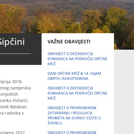
Sipčini
VAŽNE OBAVIJESTI
OBAVIJEST O DEZINSEKCIJI
KOMARACA NA PODRUČJU OPĆINE
KRIŽ
DANI OPĆINE KRIŽ & 14. SAJAM
OBRTA I RUKOTVORINA
lipnja 2018.
njenog zamjenika
OBAVIJEST O DEZINSEKCIJI
KOMARACA NA PODRUČJU OPĆINE
 vrijednih
KRIŽ
Franka Ovčarić,
minik Balaban,
OBAVIJEST O PRIVREMENOM
na radnika s
ZATVARANJU I REGULACIJI
PROMETA NA DIONICI CESTE U
ŠIRINCU
krivena 2012.
OBAVIJEST O PRIVREMENOM