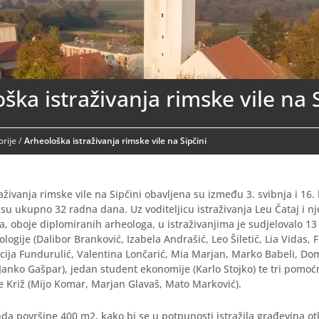
ška istraživanja rimske vile na 
rije
/
Arheološka istraživanja rimske vile na Sipčini
aživanja rimske vile na Sipčini obavljena su između 3. svibnja i 16. 
a su ukupno 32 radna dana. Uz voditeljicu istraživanja Leu Čataj i 
, oboje diplomiranih arheologa, u istraživanjima je sudjelovalo 13
logije (Dalibor Branković, Izabela Andrašić, Leo Šiletić, Lia Vidas, 
cija Fundurulić, Valentina Lončarić, Mia Marjan, Marko Babeli, Do
anko Gašpar), jedan student ekonomije (Karlo Stojko) te tri pomoć
 Križ (Mijo Komar, Marjan Glavaš, Mato Marković).
da površine 400 m2, kako bi se u potpunosti istražila građevina ot