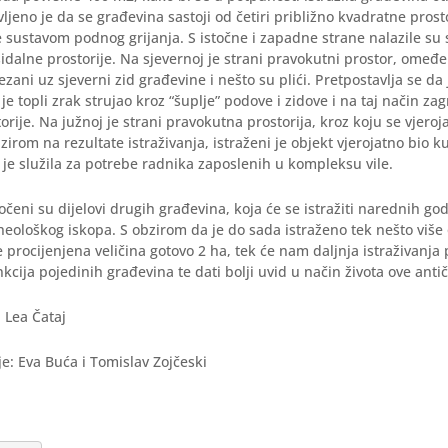
ljeno je da se građevina sastoji od četiri približno kvadratne prosto
 sustavom podnog grijanja. S istočne i zapadne strane nalazile su 
idalne prostorije. Na sjevernoj je strani pravokutni prostor, omeđe
zani uz sjeverni zid građevine i nešto su plići. Pretpostavlja se da 
g je topli zrak strujao kroz “šuplje” podove i zidove i na taj način zag
rije. Na južnoj je strani pravokutna prostorija, kroz koju se vjeroja
zirom na rezultate istraživanja, istraženi je objekt vjerojatno bio k
 je služila za potrebe radnika zaposlenih u kompleksu vile.
očeni su dijelovi drugih građevina, koja će se istražiti narednih go
eološkog iskopa. S obzirom da je do sada istraženo tek nešto viš
je procijenjena veličina gotovo 2 ha, tek će nam daljnja istraživanja
kcija pojedinih građevina te dati bolji uvid u način života ove antič
: Lea Čataj
je: Eva Buća i Tomislav Zojčeski