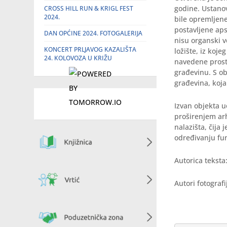
godine. Ustanov
CROSS HILL RUN & KRIGL FEST
2024.
bile opremljene
postavljene aps
DAN OPĆINE 2024. FOTOGALERIJA
nisu organski ve
KONCERT PRLJAVOG KAZALIŠTA
ložište, iz koje
24. KOLOVOZA U KRIŽU
navedene prosto
građevinu. S ob
građevina, koja
Izvan objekta u
proširenjem arh
nalazišta, čija 
određivanju fun
Autorica teksta
Autori fotografi