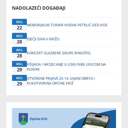
NADOLAZEĆI DOGAĐAJI
KOL
MEMORIJALNI TURNIR HODAK-PETRLIĆ-DED-KOS
22
KOL
DJEČJI DAN U KRIŽU
28
KOL
KONCERT GLAZBENE GRUPE RINGIŠPIL
28
KOL
FIŠIJADA I NATJECANJE U LOVU RIBE UDICOM NA
29
PLOVAK
KOL
OTVORENE PRIJAVE ZA 14. SAJAM OBRTA I
29
RUKOTVORINA OPĆINE KRIŽ