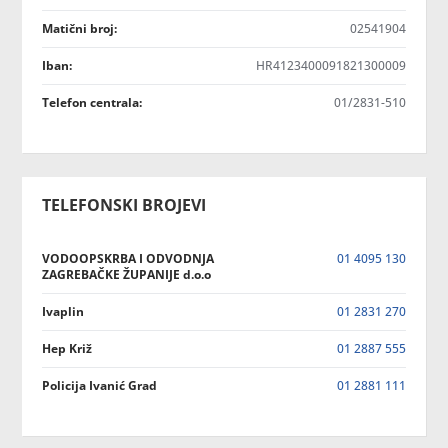
Matični broj:
02541904
Iban:
HR4123400091821300009
Telefon centrala:
01/2831-510
TELEFONSKI BROJEVI
VODOOPSKRBA I ODVODNJA
01 4095 130
ZAGREBAČKE ŽUPANIJE d.o.o
Ivaplin
01 2831 270
Hep Križ
01 2887 555
Policija Ivanić Grad
01 2881 111