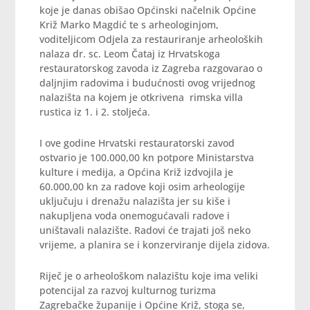
koje je danas obišao Općinski načelnik Općine
Križ Marko Magdić te s arheologinjom,
voditeljicom Odjela za restauriranje arheoloških
nalaza dr. sc. Leom Čataj iz Hrvatskoga
restauratorskog zavoda iz Zagreba razgovarao o
daljnjim radovima i budućnosti ovog vrijednog
nalazišta na kojem je otkrivena rimska villa
rustica iz 1. i 2. stoljeća.
I ove godine Hrvatski restauratorski zavod
ostvario je 100.000,00 kn potpore Ministarstva
kulture i medija, a Općina Križ izdvojila je
60.000,00 kn za radove koji osim arheologije
uključuju i drenažu nalazišta jer su kiše i
nakupljena voda onemogućavali radove i
uništavali nalazište. Radovi će trajati još neko
vrijeme, a planira se i konzerviranje dijela zidova.
Riječ je o arheološkom nalazištu koje ima veliki
potencijal za razvoj kulturnog turizma
Zagrebačke županije i Općine Križ, stoga se,