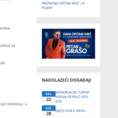
PRIZNANJA OPĆINE KRIŽ „14.
RUJAN“
arstva,
stitut za
tski
NADOLAZEĆI DOGAĐAJI
MEMORIJALNI TURNIR
KOL
HODAK-PETRLIĆ-DED-
22
KOS
kod Okešinca, u
KOL
DJEČJI DAN U KRIŽU
28