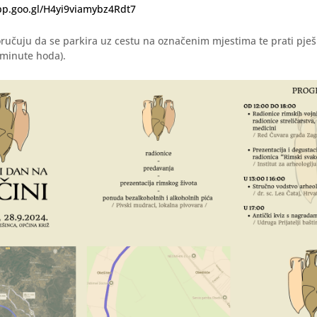
pp.goo.gl/H4yi9viamybz4Rdt7
oručuju da se parkira uz cestu na označenim mjestima te prati pj
3 minute hoda).