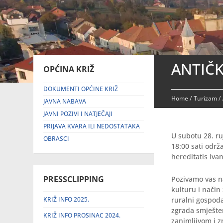
ANTIČK
OPĆINA KRIŽ
DOKUMENTI OPĆINE KRIŽ
Home
/
Turizam
/
JAVNA NABAVA
JAVNI POZIVI I NATJEČAJI
PRIJAVA KVARA ILI NEDOSTATAKA
U subotu 28. ru
OBRASCI
18:00 sati održa
hereditatis Iva
PRESSCLIPPING
Pozivamo vas na
kulturu i način 
KRIŽ INFO 2025.
ruralni gospoda
zgrada smješten
KRIŽ INFO PROSINAC 2024.
zanimljivom i z