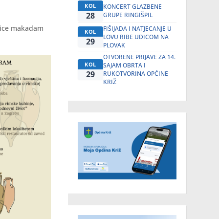
KOL
KONCERT GLAZBENE
28
GRUPE RINGIŠPIL
ešice makadam
FIŠIJADA I NATJECANJE U
KOL
LOVU RIBE UDICOM NA
29
PLOVAK
OTVORENE PRIJAVE ZA 14.
KOL
SAJAM OBRTA I
29
RUKOTVORINA OPĆINE
KRIŽ