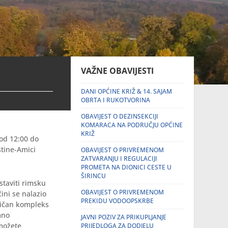
VAŽNE OBAVIJESTI
DANI OPĆINE KRIŽ & 14. SAJAM
OBRTA I RUKOTVORINA
OBAVIJEST O DEZINSEKCIJI
KOMARACA NA PODRUČJU OPĆINE
KRIŽ
 od 12:00 do
štine-Amici
OBAVIJEST O PRIVREMENOM
ZATVARANJU I REGULACIJI
PROMETA NA DIONICI CESTE U
ŠIRINCU
staviti rimsku
OBAVIJEST O PRIVREMENOM
čini se nalazio
PREKIDU VODOOPSKRBE
stičan kompleks
mno
JAVNI POZIV ZA PRIKUPLJANJE
 možete
PRIJEDLOGA ZA DODJELU