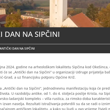
I DAN NA SIPČINI
ANTIČKI DAN NA SIPČINI
jna 2024. godine na arheološkom lokalitetu Sipčina kod Okešinca,
ti će se „Antički dan na Sipčini“
u organizaciji Udruge prijatelja ba
nić-Grad, a uz financijsku potporu Općine Križ.
 „Antički dan na Sipčini“, jednodnevnu manifestaciju koja će pred
života. U razdoblju antike, od 1. do 4. stoljeća poslije Krista, na Sip
rsko-ladanjski kompleks – villa rustica, za rimsko doba karakteri
 izvan naselja. Rezultati istraživanja potvrdili su da se radi o izni
načajnom antičkom lokalitetu, a kako su ljudi u ovo vrijeme živjeli