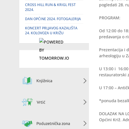
pogledati 28. r
CROSS HILL RUN & KRIGL FEST
2024.
PROGRAM:
DAN OPĆINE 2024. FOTOGALERIJA
KONCERT PRLJAVOG KAZALIŠTA
Od 12:00 do 18:
24. KOLOVOZA U KRIŽU
predavanja o r
Prezentacija i 
arheologiju u 
U 13:00 i 16:00
restauratorski 
U 17:00 – Antič
*ponuda bezalko
DOLAZAK NA LOK
Općini Križ. Ad