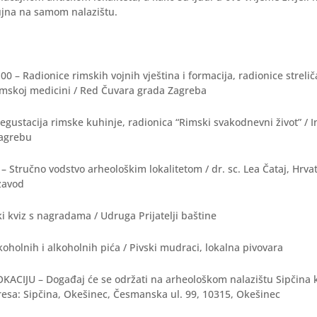
ujna na samom nalazištu.
00 – Radionice rimskih vojnih vještina i formacija, radionice strelič
imskoj medicini / Red Čuvara grada Zagreba
degustacija rimske kuhinje, radionica “Rimski svakodnevni život” / In
Zagrebu
 – Stručno vodstvo arheološkim lokalitetom / dr. sc. Lea Čataj, Hrva
zavod
ki kviz s nagradama / Udruga Prijatelji baštine
holnih i alkoholnih pića / Pivski mudraci, lokalna pivovara
ACIJU – Događaj će se održati na arheološkom nalazištu Sipčina 
resa: Sipčina, Okešinec, Česmanska ul. 99, 10315, Okešinec